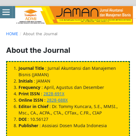
HOME
/
About the Journal
About the Journal
Journal Title
: Jurnal Akuntansi dan Manajemen
Bisnis (JAMAN)
Initials
: JAMAN
Frequency
: April, Agustus dan Desember
Print ISSN
:
2828-691X
Online ISSN
:
2828-688X
Editor in Chief
: Dr. Tommy Kuncara, S.E., MMSI.,
Msc., CA., ACPA., CTA., CFTax., C.FR., CIAP
DOI
: 10.56127
Publisher
: Asosiasi Dosen Muda Indonesia