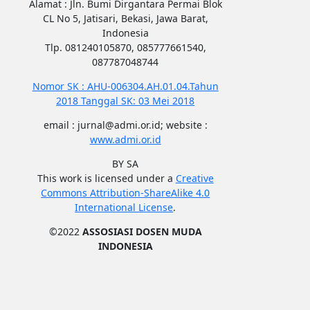
Alamat : Jln. Bumi Dirgantara Permai Blok
CL No 5, Jatisari, Bekasi, Jawa Barat,
Indonesia
Tlp. 081240105870, 085777661540,
087787048744
Nomor SK : AHU-006304.AH.01.04.Tahun
2018 Tanggal SK: 03 Mei 2018
email : jurnal@admi.or.id; website :
www.admi.or.id
BY SA
This work is licensed under a
Creative
Commons Attribution-ShareAlike 4.0
International License
.
©2022
ASSOSIASI DOSEN MUDA
INDONESIA