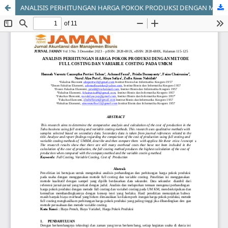
ANALISIS PERHITUNGAN HARGA POKOK PRODUKSI DENGAN METODE FULL COSTING DAN VARIABLE COSTING PADA UMKM