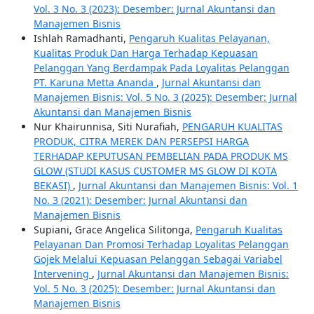
Vol. 3 No. 3 (2023): Desember: Jurnal Akuntansi dan
Manajemen Bisnis
Ishlah Ramadhanti,
Pengaruh Kualitas Pelayanan,
Kualitas Produk Dan Harga Terhadap Kepuasan
Pelanggan Yang Berdampak Pada Loyalitas Pelanggan
PT. Karuna Metta Ananda
,
Jurnal Akuntansi dan
Manajemen Bisnis: Vol. 5 No. 3 (2025): Desember: Jurnal
Akuntansi dan Manajemen Bisnis
Nur Khairunnisa, Siti Nurafiah,
PENGARUH KUALITAS
PRODUK, CITRA MEREK DAN PERSEPSI HARGA
TERHADAP KEPUTUSAN PEMBELIAN PADA PRODUK MS
GLOW (STUDI KASUS CUSTOMER MS GLOW DI KOTA
BEKASI)
,
Jurnal Akuntansi dan Manajemen Bisnis: Vol. 1
No. 3 (2021): Desember: Jurnal Akuntansi dan
Manajemen Bisnis
Supiani, Grace Angelica Silitonga,
Pengaruh Kualitas
Pelayanan Dan Promosi Terhadap Loyalitas Pelanggan
Gojek Melalui Kepuasan Pelanggan Sebagai Variabel
Intervening
,
Jurnal Akuntansi dan Manajemen Bisnis:
Vol. 5 No. 3 (2025): Desember: Jurnal Akuntansi dan
Manajemen Bisnis