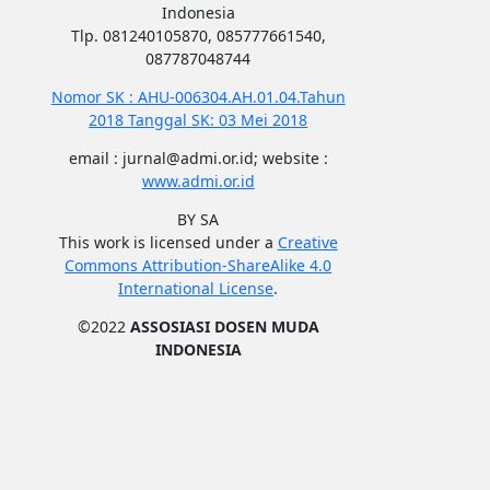
Indonesia
Tlp. 081240105870, 085777661540,
087787048744
Nomor SK : AHU-006304.AH.01.04.Tahun
2018 Tanggal SK: 03 Mei 2018
email : jurnal@admi.or.id; website :
www.admi.or.id
BY SA
This work is licensed under a
Creative
Commons Attribution-ShareAlike 4.0
International License
.
©2022
ASSOSIASI DOSEN MUDA
INDONESIA