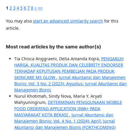
1
2
3
4
5
6
7
8
>
>>
You may also
start an advanced similarity search
for this
article.
Most read articles by the same author(s)
Tia Chisca Anggraeni, Detia Amanda Kojra,
PENGARUH
HARGA, KUALITAS PRODUK DAN CELEBRITY ENDORSER
TERHADAP KEPUTUSAN PEMBELIAN PADA PRODUK
SKINCARE MS GLOW
,
Jurnal Akuntansi dan Manajemen
Bisnis: Vol. 3 No. 2 (2023): Agustus: Jurnal Akuntansi dan
Manajemen Bisnis
Nurul Khotimah, Sindy Nova, Maria Y. Aryati
Wahyuningrum,
DETERMINAN PENGGUNAAN MOBILE
FOOD ORDERING APPLICATION JIWA+ PADA
MASYARAKAT KOTA BEKASI
,
Jurnal Akuntansi dan
Manajemen Bisnis: Vol. 4 No. 1 (2024): April: Jurnal
Akuntansi dan Manajemen Bisnis (FORTHCOMING)