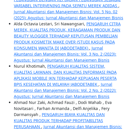
VARIABEL INTERVENING PADA SEPATU MEREK ADIDAS
,
Jurnal Akuntansi dan Manajemen Bisnis: Vol. 5 No. 02
(2025): Agustus: Jurnal Akuntansi dan Manajemen Bisnis
Alda Octavia Lestari, Sri Nawangsari,
PENGARUH CITRA
MEREK, KUALITAS PRODUK, KERAGAMAN PRODUK DAN
BEAUTY VLOGGER TERHADAP KEPUTUSAN PEMBELIAN
PRODUK KOSMETIK MAKE OVER (STUDI KASUS PADA
KONSUMEN WANITA DI JABODETABEK)
,
Jurnal
Akuntansi dan Manajemen Bisnis: Vol. 3 No. 2 (2023):
Agustus: Jurnal Akuntansi dan Manajemen Bisnis
Nurul Khotimah,
PENGARUH KUALITAS SISTEM,
KUALITAS LAYANAN, DAN KUALITAS INFORMASI PADA
APLIKASI MOBILE JKN TERHADAP KEPUASAN PESERTA
BPJS KESEHATAN DI WILAYAH JABODETABEK
,
Jurnal
Akuntansi dan Manajemen Bisnis: Vol. 2 No. 2 (2022):
Agustus: Jurnal Akuntansi dan Manajemen Bisnis
Ahmad Nur Zaki, Achmad Fauzi , Dodi Wahab , Eva
Novitasari , Farhan Armanda , Delfi Anjelika , Fery
Darmansyah ,
PENGARUH BIAYA KUALITAS DAN
KUALITAS PRODUK TERHADAP PROFITABILITAS
PERUSAHAAN
,
Jurnal Akuntansi dan Manajemen Bisnis: