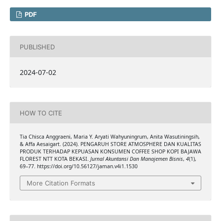
PDF
PUBLISHED
2024-07-02
HOW TO CITE
Tia Chisca Anggraeni, Maria Y. Aryati Wahyuningrum, Anita Wasutiningsih,
& Affa Aesaigart. (2024). PENGARUH STORE ATMOSPHERE DAN KUALITAS
PRODUK TERHADAP KEPUASAN KONSUMEN COFFEE SHOP KOPI BAJAWA
FLOREST NTT KOTA BEKASI.
Jurnal Akuntansi Dan Manajemen Bisnis
,
4
(1),
69–77. https://doi.org/10.56127/jaman.v4i1.1530
More Citation Formats