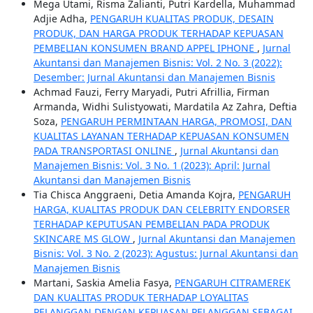
Mega Utami, Risma Zalianti, Putri Kardella, Muhammad
Adjie Adha,
PENGARUH KUALITAS PRODUK, DESAIN
PRODUK, DAN HARGA PRODUK TERHADAP KEPUASAN
PEMBELIAN KONSUMEN BRAND APPEL IPHONE
,
Jurnal
Akuntansi dan Manajemen Bisnis: Vol. 2 No. 3 (2022):
Desember: Jurnal Akuntansi dan Manajemen Bisnis
Achmad Fauzi, Ferry Maryadi, Putri Afrillia, Firman
Armanda, Widhi Sulistyowati, Mardatila Az Zahra, Deftia
Soza,
PENGARUH PERMINTAAN HARGA, PROMOSI, DAN
KUALITAS LAYANAN TERHADAP KEPUASAN KONSUMEN
PADA TRANSPORTASI ONLINE
,
Jurnal Akuntansi dan
Manajemen Bisnis: Vol. 3 No. 1 (2023): April: Jurnal
Akuntansi dan Manajemen Bisnis
Tia Chisca Anggraeni, Detia Amanda Kojra,
PENGARUH
HARGA, KUALITAS PRODUK DAN CELEBRITY ENDORSER
TERHADAP KEPUTUSAN PEMBELIAN PADA PRODUK
SKINCARE MS GLOW
,
Jurnal Akuntansi dan Manajemen
Bisnis: Vol. 3 No. 2 (2023): Agustus: Jurnal Akuntansi dan
Manajemen Bisnis
Martani, Saskia Amelia Fasya,
PENGARUH CITRAMEREK
DAN KUALITAS PRODUK TERHADAP LOYALITAS
PELANGGAN DENGAN KEPUASAN PELANGGAN SEBAGAI