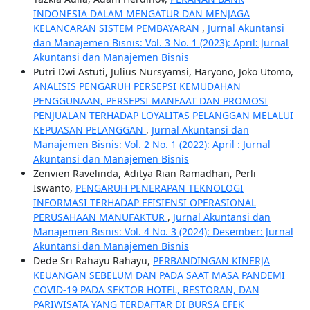
INDONESIA DALAM MENGATUR DAN MENJAGA
KELANCARAN SISTEM PEMBAYARAN
,
Jurnal Akuntansi
dan Manajemen Bisnis: Vol. 3 No. 1 (2023): April: Jurnal
Akuntansi dan Manajemen Bisnis
Putri Dwi Astuti, Julius Nursyamsi, Haryono, Joko Utomo,
ANALISIS PENGARUH PERSEPSI KEMUDAHAN
PENGGUNAAN, PERSEPSI MANFAAT DAN PROMOSI
PENJUALAN TERHADAP LOYALITAS PELANGGAN MELALUI
KEPUASAN PELANGGAN
,
Jurnal Akuntansi dan
Manajemen Bisnis: Vol. 2 No. 1 (2022): April : Jurnal
Akuntansi dan Manajemen Bisnis
Zenvien Ravelinda, Aditya Rian Ramadhan, Perli
Iswanto,
PENGARUH PENERAPAN TEKNOLOGI
INFORMASI TERHADAP EFISIENSI OPERASIONAL
PERUSAHAAN MANUFAKTUR
,
Jurnal Akuntansi dan
Manajemen Bisnis: Vol. 4 No. 3 (2024): Desember: Jurnal
Akuntansi dan Manajemen Bisnis
Dede Sri Rahayu Rahayu,
PERBANDINGAN KINERJA
KEUANGAN SEBELUM DAN PADA SAAT MASA PANDEMI
COVID-19 PADA SEKTOR HOTEL, RESTORAN, DAN
PARIWISATA YANG TERDAFTAR DI BURSA EFEK