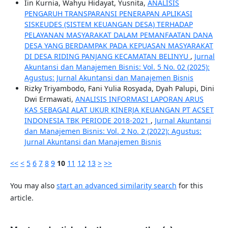
Iin Kurnia, Wahyu Hidayat, Yusnita,
ANALISIS
PENGARUH TRANSPARANSI PENERAPAN APLIKASI
SISKEUDES (SISTEM KEUANGAN DESA) TERHADAP
PELAYANAN MASYARAKAT DALAM PEMANFAATAN DANA
DESA YANG BERDAMPAK PADA KEPUASAN MASYARAKAT
DI DESA RIDING PANJANG KECAMATAN BELINYU
,
Jurnal
Akuntansi dan Manajemen Bisnis: Vol. 5 No. 02 (2025):
Agustus: Jurnal Akuntansi dan Manajemen Bisnis
Rizky Triyambodo, Fani Yulia Rosyada, Dyah Palupi, Dini
Dwi Ermawati,
ANALISIS INFORMASI LAPORAN ARUS
KAS SEBAGAI ALAT UKUR KINERJA KEUANGAN PT ACSET
INDONESIA TBK PERIODE 2018-2021
,
Jurnal Akuntansi
dan Manajemen Bisnis: Vol. 2 No. 2 (2022): Agustus:
Jurnal Akuntansi dan Manajemen Bisnis
<<
<
5
6
7
8
9
10
11
12
13
>
>>
You may also
start an advanced similarity search
for this
article.