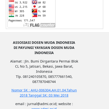
ASSOSIASI DOSEN MUDA INDONESIA
DI PAYUNGI YAYASAN DOSEN MUDA
INDONESIA
Alamat : Jln. Bumi Dirgantara Permai Blok
CL No 5, Jatisari, Bekasi, Jawa Barat,
Indonesia
Tlp. 081240105870, 085777661540,
087787048744
Nomor SK : AHU-006304.AH.01.04.Tahun
2018 Tanggal SK: 03 Mei 2018
email : jurnal@admi.or.id; website :
www.admi.or.id