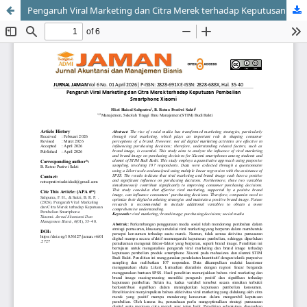
Pengaruh Viral Marketing dan Citra Merek terhadap Keputusan Pembelian Smartphone Xiaomi