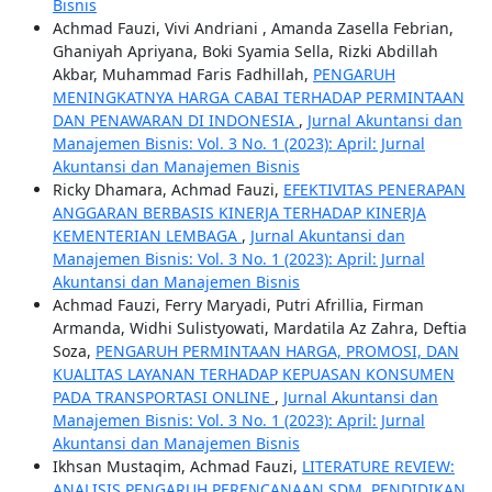
Bisnis
Achmad Fauzi, Vivi Andriani , Amanda Zasella Febrian,
Ghaniyah Apriyana, Boki Syamia Sella, Rizki Abdillah
Akbar, Muhammad Faris Fadhillah,
PENGARUH
MENINGKATNYA HARGA CABAI TERHADAP PERMINTAAN
DAN PENAWARAN DI INDONESIA
,
Jurnal Akuntansi dan
Manajemen Bisnis: Vol. 3 No. 1 (2023): April: Jurnal
Akuntansi dan Manajemen Bisnis
Ricky Dhamara, Achmad Fauzi,
EFEKTIVITAS PENERAPAN
ANGGARAN BERBASIS KINERJA TERHADAP KINERJA
KEMENTERIAN LEMBAGA
,
Jurnal Akuntansi dan
Manajemen Bisnis: Vol. 3 No. 1 (2023): April: Jurnal
Akuntansi dan Manajemen Bisnis
Achmad Fauzi, Ferry Maryadi, Putri Afrillia, Firman
Armanda, Widhi Sulistyowati, Mardatila Az Zahra, Deftia
Soza,
PENGARUH PERMINTAAN HARGA, PROMOSI, DAN
KUALITAS LAYANAN TERHADAP KEPUASAN KONSUMEN
PADA TRANSPORTASI ONLINE
,
Jurnal Akuntansi dan
Manajemen Bisnis: Vol. 3 No. 1 (2023): April: Jurnal
Akuntansi dan Manajemen Bisnis
Ikhsan Mustaqim, Achmad Fauzi,
LITERATURE REVIEW:
ANALISIS PENGARUH PERENCANAAN SDM, PENDIDIKAN,