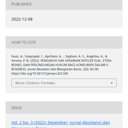
PUBLISHED
2022-12-08
HOW TO CITE
Fauzi, A., Soepriyadi, I., Aprilliani, A. ., Septiani, A. S., Angelika, A., &
Amelia, P. N. (2022). PENGARUH HAK KEKAYAAN INTELEKTUAL, ETIKA
BISNIS, DAN PERLINDUNGAN HUKUM BAGI KONSUMEN DALAM E-
BUSINESS.
Jurnal Akuntansi Dan Manajemen Bisnis
,
2
(3), 83–90.
https://doi.org/10.56127/jaman.v2i3.336
More Citation Formats
ISSUE
Vol. 2 No. 3 (2022): Desember: Jurnal Akuntansi dan