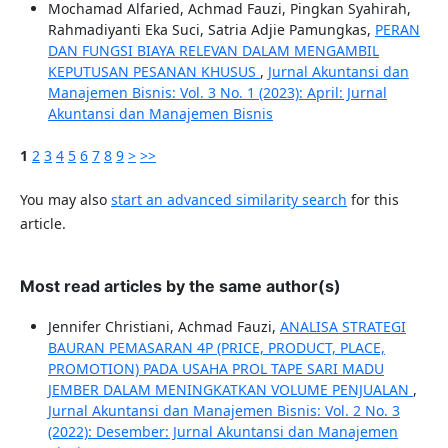
Mochamad Alfaried, Achmad Fauzi, Pingkan Syahirah,
Rahmadiyanti Eka Suci, Satria Adjie Pamungkas,
PERAN
DAN FUNGSI BIAYA RELEVAN DALAM MENGAMBIL
KEPUTUSAN PESANAN KHUSUS
,
Jurnal Akuntansi dan
Manajemen Bisnis: Vol. 3 No. 1 (2023): April: Jurnal
Akuntansi dan Manajemen Bisnis
1
2
3
4
5
6
7
8
9
>
>>
You may also
start an advanced similarity search
for this
article.
Most read articles by the same author(s)
Jennifer Christiani, Achmad Fauzi,
ANALISA STRATEGI
BAURAN PEMASARAN 4P (PRICE, PRODUCT, PLACE,
PROMOTION) PADA USAHA PROL TAPE SARI MADU
JEMBER DALAM MENINGKATKAN VOLUME PENJUALAN
,
Jurnal Akuntansi dan Manajemen Bisnis: Vol. 2 No. 3
(2022): Desember: Jurnal Akuntansi dan Manajemen