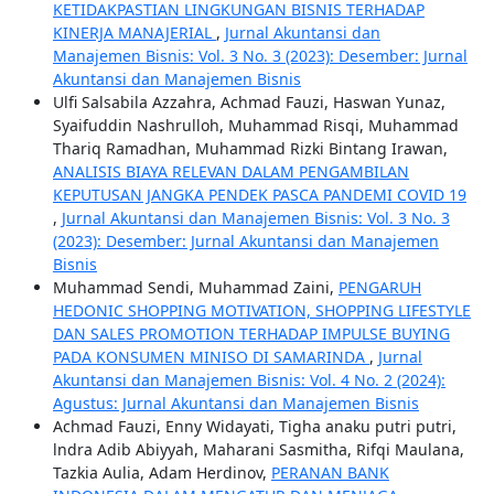
KETIDAKPASTIAN LINGKUNGAN BISNIS TERHADAP
KINERJA MANAJERIAL
,
Jurnal Akuntansi dan
Manajemen Bisnis: Vol. 3 No. 3 (2023): Desember: Jurnal
Akuntansi dan Manajemen Bisnis
Ulfi Salsabila Azzahra, Achmad Fauzi, Haswan Yunaz,
Syaifuddin Nashrulloh, Muhammad Risqi, Muhammad
Thariq Ramadhan, Muhammad Rizki Bintang Irawan,
ANALISIS BIAYA RELEVAN DALAM PENGAMBILAN
KEPUTUSAN JANGKA PENDEK PASCA PANDEMI COVID 19
,
Jurnal Akuntansi dan Manajemen Bisnis: Vol. 3 No. 3
(2023): Desember: Jurnal Akuntansi dan Manajemen
Bisnis
Muhammad Sendi, Muhammad Zaini,
PENGARUH
HEDONIC SHOPPING MOTIVATION, SHOPPING LIFESTYLE
DAN SALES PROMOTION TERHADAP IMPULSE BUYING
PADA KONSUMEN MINISO DI SAMARINDA
,
Jurnal
Akuntansi dan Manajemen Bisnis: Vol. 4 No. 2 (2024):
Agustus: Jurnal Akuntansi dan Manajemen Bisnis
Achmad Fauzi, Enny Widayati, Tigha anaku putri putri,
lndra Adib Abiyyah, Maharani Sasmitha, Rifqi Maulana,
Tazkia Aulia, Adam Herdinov,
PERANAN BANK