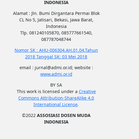
INDONESIA
Alamat : Jln. Bumi Dirgantara Permai Blok
CL No 5, Jatisari, Bekasi, Jawa Barat,
Indonesia
Tlp. 081240105870, 085777661540,
087787048744
Nomor SK : AHU-006304.AH.01.04.Tahun
2018 Tanggal SK: 03 Mei 2018
email : jurnal@admi.or.id; website :
www.admi.or.id
BY SA
This work is licensed under a
Creative
Commons Attribution-ShareAlike 4.0
International License
.
©2022
ASSOSIASI DOSEN MUDA
INDONESIA