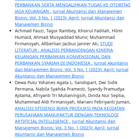
PERBANKAN SERTA MENGALIHKAN TUGAS KE OTORITAS
JASA KEUANGAN
,
Jurnal Akuntansi dan Manajemen
Bisnis: Vol. 3 No. 1 (2023): April: Jurnal Akuntansi dan
Manajemen Bisnis
Achmad Fauzi, Tagor Rambey, Khoirul Fadilah, Hilmi
Humaid, Ahmad Musyaddad Munir, Muhammad
Firmansyah, Allberlian Jacbus Janner Ati,
STUDI
LITERATUR : ANALISIS PERBANDINGAN KINERJA
KEUANGAN PERBANKAN KONVENSIONAL DAN
PERBANKAN SYARIAH DI INDONESIA
,
Jurnal Akuntansi
dan Manajemen Bisnis: Vol. 3 No. 1 (2023): April: Jurnal
Akuntansi dan Manajemen Bisnis
Dewa Putu Yohanes Agata L. Sandopart, Dwi Sidik
Permana, Nabila Syahda Pramesti, Syandy Pramudya
Ajitama, Afriyanti Tri Mulianingsih, Dinda Nur Septia,
Muhammad Aldi Firmansyah, Mariani Febriyanti Juman,
ANALISIS EFISIENSI BIAYA PRODUKSI PADA KEGIATAN
PERUSAHAAN MANUFAKTUR DENGAN TEKNOLOGI
ARTIFICIAL INTELLIGENCE
,
Jurnal Akuntansi dan
Manajemen Bisnis: Vol. 3 No. 1 (2023): April: Jurnal
Akuntansi dan Manajemen Bisnis