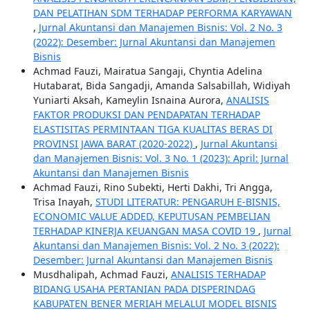
DAN PELATIHAN SDM TERHADAP PERFORMA KARYAWAN
,
Jurnal Akuntansi dan Manajemen Bisnis: Vol. 2 No. 3
(2022): Desember: Jurnal Akuntansi dan Manajemen
Bisnis
Achmad Fauzi, Mairatua Sangaji, Chyntia Adelina
Hutabarat, Bida Sangadji, Amanda Salsabillah, Widiyah
Yuniarti Aksah, Kameylin Isnaina Aurora,
ANALISIS
FAKTOR PRODUKSI DAN PENDAPATAN TERHADAP
ELASTISITAS PERMINTAAN TIGA KUALITAS BERAS DI
PROVINSI JAWA BARAT (2020-2022)
,
Jurnal Akuntansi
dan Manajemen Bisnis: Vol. 3 No. 1 (2023): April: Jurnal
Akuntansi dan Manajemen Bisnis
Achmad Fauzi, Rino Subekti, Herti Dakhi, Tri Angga,
Trisa Inayah,
STUDI LITERATUR: PENGARUH E-BISNIS,
ECONOMIC VALUE ADDED, KEPUTUSAN PEMBELIAN
TERHADAP KINERJA KEUANGAN MASA COVID 19
,
Jurnal
Akuntansi dan Manajemen Bisnis: Vol. 2 No. 3 (2022):
Desember: Jurnal Akuntansi dan Manajemen Bisnis
Musdhalipah, Achmad Fauzi,
ANALISIS TERHADAP
BIDANG USAHA PERTANIAN PADA DISPERINDAG
KABUPATEN BENER MERIAH MELALUI MODEL BISNIS