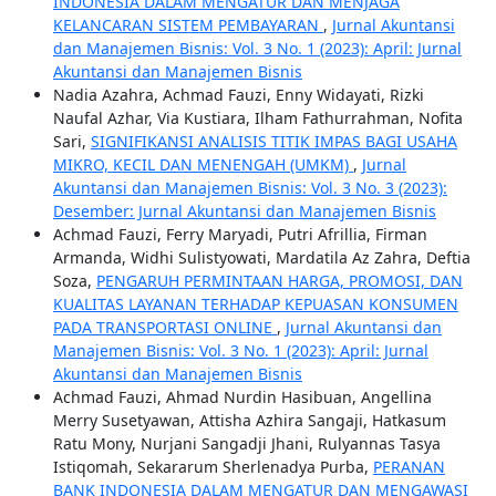
INDONESIA DALAM MENGATUR DAN MENJAGA
KELANCARAN SISTEM PEMBAYARAN
,
Jurnal Akuntansi
dan Manajemen Bisnis: Vol. 3 No. 1 (2023): April: Jurnal
Akuntansi dan Manajemen Bisnis
Nadia Azahra, Achmad Fauzi, Enny Widayati, Rizki
Naufal Azhar, Via Kustiara, Ilham Fathurrahman, Nofita
Sari,
SIGNIFIKANSI ANALISIS TITIK IMPAS BAGI USAHA
MIKRO, KECIL DAN MENENGAH (UMKM)
,
Jurnal
Akuntansi dan Manajemen Bisnis: Vol. 3 No. 3 (2023):
Desember: Jurnal Akuntansi dan Manajemen Bisnis
Achmad Fauzi, Ferry Maryadi, Putri Afrillia, Firman
Armanda, Widhi Sulistyowati, Mardatila Az Zahra, Deftia
Soza,
PENGARUH PERMINTAAN HARGA, PROMOSI, DAN
KUALITAS LAYANAN TERHADAP KEPUASAN KONSUMEN
PADA TRANSPORTASI ONLINE
,
Jurnal Akuntansi dan
Manajemen Bisnis: Vol. 3 No. 1 (2023): April: Jurnal
Akuntansi dan Manajemen Bisnis
Achmad Fauzi, Ahmad Nurdin Hasibuan, Angellina
Merry Susetyawan, Attisha Azhira Sangaji, Hatkasum
Ratu Mony, Nurjani Sangadji Jhani, Rulyannas Tasya
Istiqomah, Sekararum Sherlenadya Purba,
PERANAN
BANK INDONESIA DALAM MENGATUR DAN MENGAWASI