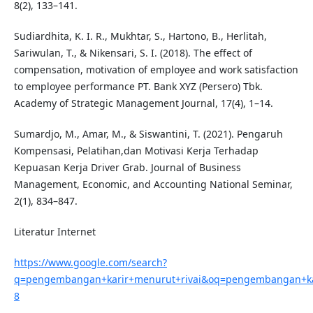
8(2), 133–141.
Sudiardhita, K. I. R., Mukhtar, S., Hartono, B., Herlitah,
Sariwulan, T., & Nikensari, S. I. (2018). The effect of
compensation, motivation of employee and work satisfaction
to employee performance PT. Bank XYZ (Persero) Tbk.
Academy of Strategic Management Journal, 17(4), 1–14.
Sumardjo, M., Amar, M., & Siswantini, T. (2021). Pengaruh
Kompensasi, Pelatihan,dan Motivasi Kerja Terhadap
Kepuasan Kerja Driver Grab. Journal of Business
Management, Economic, and Accounting National Seminar,
2(1), 834–847.
Literatur Internet
https://www.google.com/search?
q=pengembangan+karir+menurut+rivai&oq=pengembangan+kari
8