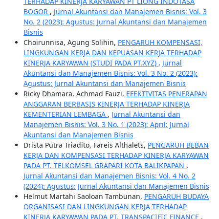
TERHADAP KINERJA KARYAWAN PT LIONG INDOTASA
BOGOR
,
Jurnal Akuntansi dan Manajemen Bisnis: Vol. 3
No. 2 (2023): Agustus: Jurnal Akuntansi dan Manajemen
Bisnis
Choirunnisa, Agung Solihin,
PENGARUH KOMPENSASI,
LINGKUNGAN KERJA DAN KEPUASAN KERJA TERHADAP
KINERJA KARYAWAN (STUDI PADA PT.XYZ)
,
Jurnal
Akuntansi dan Manajemen Bisnis: Vol. 3 No. 2 (2023):
Agustus: Jurnal Akuntansi dan Manajemen Bisnis
Ricky Dhamara, Achmad Fauzi,
EFEKTIVITAS PENERAPAN
ANGGARAN BERBASIS KINERJA TERHADAP KINERJA
KEMENTERIAN LEMBAGA
,
Jurnal Akuntansi dan
Manajemen Bisnis: Vol. 3 No. 1 (2023): April: Jurnal
Akuntansi dan Manajemen Bisnis
Drista Putra Triadito, Fareis Althalets,
PENGARUH BEBAN
KERJA DAN KOMPENSASI TERHADAP KINERJA KARYAWAN
PADA PT. TELKOMSEL GRAPARI KOTA BALIKPAPAN
,
Jurnal Akuntansi dan Manajemen Bisnis: Vol. 4 No. 2
(2024): Agustus: Jurnal Akuntansi dan Manajemen Bisnis
Helmut Martahi Saoloan Tambunan,
PENGARUH BUDAYA
ORGANISASI DAN LINGKUNGAN KERJA TERHADAP
KINERJA KARYAWAN PADA PT. TRANSPACIFIC FINANCE
,