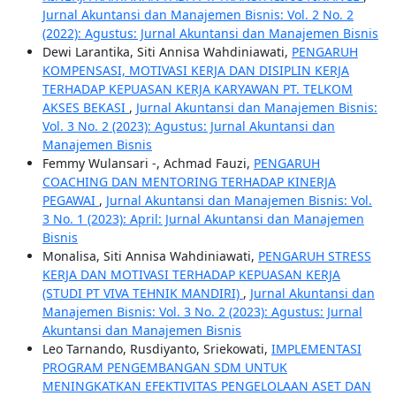
Jurnal Akuntansi dan Manajemen Bisnis: Vol. 2 No. 2
(2022): Agustus: Jurnal Akuntansi dan Manajemen Bisnis
Dewi Larantika, Siti Annisa Wahdiniawati,
PENGARUH
KOMPENSASI, MOTIVASI KERJA DAN DISIPLIN KERJA
TERHADAP KEPUASAN KERJA KARYAWAN PT. TELKOM
AKSES BEKASI
,
Jurnal Akuntansi dan Manajemen Bisnis:
Vol. 3 No. 2 (2023): Agustus: Jurnal Akuntansi dan
Manajemen Bisnis
Femmy Wulansari -, Achmad Fauzi,
PENGARUH
COACHING DAN MENTORING TERHADAP KINERJA
PEGAWAI
,
Jurnal Akuntansi dan Manajemen Bisnis: Vol.
3 No. 1 (2023): April: Jurnal Akuntansi dan Manajemen
Bisnis
Monalisa, Siti Annisa Wahdiniawati,
PENGARUH STRESS
KERJA DAN MOTIVASI TERHADAP KEPUASAN KERJA
(STUDI PT VIVA TEHNIK MANDIRI)
,
Jurnal Akuntansi dan
Manajemen Bisnis: Vol. 3 No. 2 (2023): Agustus: Jurnal
Akuntansi dan Manajemen Bisnis
Leo Tarnando, Rusdiyanto, Sriekowati,
IMPLEMENTASI
PROGRAM PENGEMBANGAN SDM UNTUK
MENINGKATKAN EFEKTIVITAS PENGELOLAAN ASET DAN