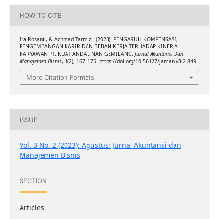
HOW TO CITE
Ira Rosanti, & Achmad Tarmizi. (2023). PENGARUH KOMPENSASI,
PENGEMBANGAN KARIR DAN BEBAN KERJA TERHADAP KINERJA
KARYAWAN PT. KUAT ANDAL NAN GEMILANG.
Jurnal Akuntansi Dan
Manajemen Bisnis
,
3
(2), 167–175. https://doi.org/10.56127/jaman.v3i2.849
More Citation Formats
ISSUE
Vol. 3 No. 2 (2023): Agustus: Jurnal Akuntansi dan
Manajemen Bisnis
SECTION
Articles