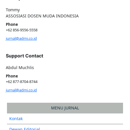
Tommy
ASSOSIASI DOSEN MUDA INDONESIA
Phone
+62 856-9556-5558
jurnal@admi.co.id
Support Contact
Abdul Muchlis
Phone
+62 877-8704-8744
jurnal@admi.co.id
MENU JURNAL
Kontak
Dewan Editorial