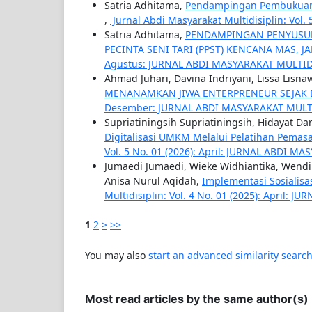
Satria Adhitama,
Pendampingan Pembukuan
,
Jurnal Abdi Masyarakat Multidisiplin: Vol
Satria Adhitama,
PENDAMPINGAN PENYUSU
PECINTA SENI TARI (PPST) KENCANA MAS, J
Agustus: JURNAL ABDI MASYARAKAT MULTID
Ahmad Juhari, Davina Indriyani, Lissa Lisna
MENANAMKAN JIWA ENTERPRENEUR SEJAK 
Desember: JURNAL ABDI MASYARAKAT MULT
Supriatiningsih Supriatiningsih, Hidayat D
Digitalisasi UMKM Melalui Pelatihan Pema
Vol. 5 No. 01 (2026): April: JURNAL ABDI M
Jumaedi Jumaedi, Wieke Widhiantika, Wendi Da
Anisa Nurul Aqidah,
Implementasi Sosialisa
Multidisiplin: Vol. 4 No. 01 (2025): April:
1
2
>
>>
You may also
start an advanced similarity searc
Most read articles by the same author(s)