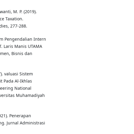
wanti, M. P. (2019).
e Taxation.
dies, 277-288.
tem Pengendalian Intern
T. Laris Manis UTAMA
men, Bisnis dan
). valuasi Sistem
t Pada Al-Ikhlas
neering National
niversitas Muhamadiyah
2021). Penerapan
. Jurnal Administrasi