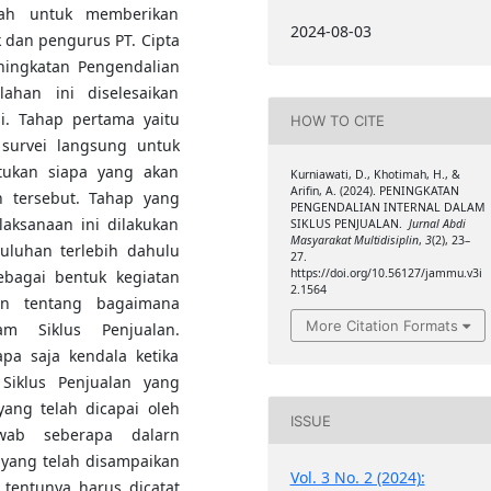
alah untuk memberikan
2024-08-03
dan pengurus PT. Cipta
ningkatan Pengendalian
lahan ini diselesaikan
i. Tahap pertama yaitu
HOW TO CITE
 survei langsung untuk
tukan siapa yang akan
Kurniawati, D., Khotimah, H., &
Arifin, A. (2024). PENINGKATAN
n tersebut. Tahap yang
PENGENDALIAN INTERNAL DALAM
aksanaan ini dilakukan
SIKLUS PENJUALAN.
Jurnal Abdi
Masyarakat Multidisiplin
,
3
(2), 23–
luhan terlebih dahulu
27.
https://doi.org/10.56127/jammu.v3i
ebagai bentuk kegiatan
2.1564
n tentang bagaimana
More Citation Formats
am Siklus Penjualan.
pa saja kendala ketika
Siklus Penjualan yang
 yang telah dicapai oleh
ISSUE
wab seberapa dalarn
yang telah disampaikan
Vol. 3 No. 2 (2024):
 tentunya harus dicatat