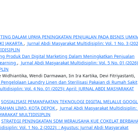
ETING DALAM UPAYA PENINGKATAN PENJUALAN PADA BISNIS UMKM
KI JAKARTA
,
Jurnal Abdi Masyarakat Multidisiplin: Vol. 1 No. 3 (202
IDISIPLIN
ing Produk Dan Digital Marketing Dalam Meningkatkan Penjualan
Learning
,
Jurnal Abdi Masyarakat Multidisiplin: Vol. 5 No. 01 (2026)
PLIN
Widhiantika, Wendi Darmawan, Iin Ira Kartika, Devi Fitriyastanti,
 Pengelolaan Laundry Linen dan Sterilisasi Pakaian di Rumah Sakit
ltidisiplin: Vol. 4 No. 01 (2025): April: JURNAL ABDI MASYARAKAT
,
SOSIALISASI PEMANFAATAN TEKNOLOGI DIGITAL MELALUI GOOGL
URAHAN LIMO, KOTA DEPOK
,
Jurnal Abdi Masyarakat Multidisiplin: 
ASYARAKAT MULTIDISIPLIN
,
STRATEGI PENINGKATAN SDM WIRAUSAHA KUE COKELAT BERBAH
isiplin: Vol. 1 No. 2 (2022): : Agustus: Jurnal Abdi Masyarakat