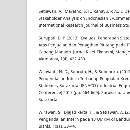
Setiawan, A., Maratno, S. F., Rahayu, P. A., & De
Stakeholder Analysis on Indonesian E-Commerc
International Research Journal of Business Stu
Surupati, D. P. (2013). Evaluasi Penerapan Sis
Atas Penjualan dan Penagihan Piutang pada P
Cabang Manado. Jurnal Riset Ekonomi, Manaje
Akuntansi, 1(4), 422-433.
Wijayanti, N. D., Subroto, H., & Suhendro. (2017
Pengendalian Intern Terhadap Penjualan Kredi
Stationery Surakarta. IENACO (Industrial Engi
Conference) 2017 (pp. 664-669). Surakarta: U
Surakarta.
Wirawan, S., Djajadikerta, H., & Setiawan, A. (
Pengendalian Intern pada 13 UMKM di Bandung
Bisnis, 10(1), 33-44.