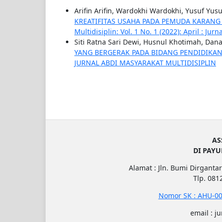
Arifin Arifin, Wardokhi Wardokhi, Yusuf Yus
KREATIFITAS USAHA PADA PEMUDA KARAN
Multidisiplin: Vol. 1 No. 1 (2022): April : Ju
Siti Ratna Sari Dewi, Husnul Khotimah, Da
YANG BERGERAK PADA BIDANG PENDIDIKA
JURNAL ABDI MASYARAKAT MULTIDISIPLIN
AS
DI PAY
Alamat : Jln. Bumi Dirgantar
Tlp. 08
Nomor SK : AHU-00
email : j