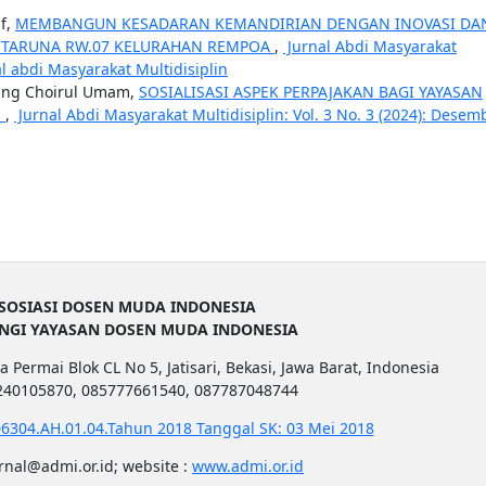
uf,
MEMBANGUN KESADARAN KEMANDIRIAN DENGAN INOVASI DA
G TARUNA RW.07 KELURAHAN REMPOA
,
Jurnal Abdi Masyarakat
rnal abdi Masyarakat Multidisiplin
nang Choirul Umam,
SOSIALISASI ASPEK PERPAJAKAN BAGI YAYASAN
N
,
Jurnal Abdi Masyarakat Multidisiplin: Vol. 3 No. 3 (2024): Desem
SOSIASI DOSEN MUDA INDONESIA
UNGI YAYASAN DOSEN MUDA INDONESIA
a Permai Blok CL No 5, Jatisari, Bekasi, Jawa Barat, Indonesia
1240105870, 085777661540, 087787048744
6304.AH.01.04.Tahun 2018 Tanggal SK: 03 Mei 2018
urnal@admi.or.id; website :
www.admi.or.id