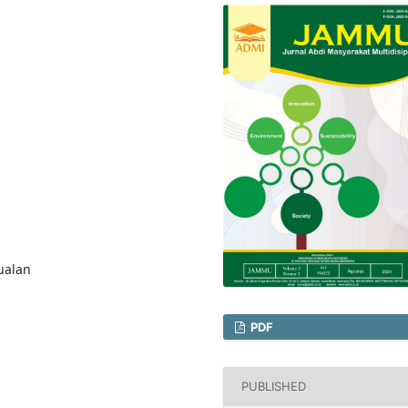
ualan
PDF
PUBLISHED