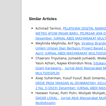
Similar Articles
Achmad Tarmizi,
PELATIHAN DIGITAL MARK
METRO ATOM PASAR BARU, PD.PASAR JAYA D
Desember: JURNAL ABDI MASYARAKAT MULT
Meylinda Meylinda, Arif Igo,
Strategi Brand
Umkm Umpan Ikan Berbasis Project Based 
April: JURNAL ABDI MASYARAKAT MULTIDISI
Chaerani Triyuliana, Jumaedi Jumaedi, Wieke 
Yasin Azhari, Najwa Khoirotun Nisa,
Edukasi
Islam Karawang
,
Jurnal Abdi Masyarakat Mu
MULTIDISIPLIN
Asep Suherman, Yusuf Yusuf, Budi Ismanto
DRIVE PADA YAYASAN AL-IKHWANIYAH, KEL
2 No. 3 (2023): Desember: JURNAL ABDI M
Haswan Yunaz, Putri Putri, Muliyati Muliyati
DASAR LOKAL
,
Jurnal Abdi Masyarakat Multid
Multidisiplin