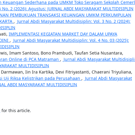
 Keuangan Sederhana pada UMKM Toko Seragam Sekolah Cemer
. 5 No. 2 (2026): Agustus: JURNAL ABDI MASYARAKAT MULTIDISIPLIN
NAN PEMBUKUAN TRANSAKSI KEUANGAN UMKM PERKUMPULAN
AKARTA
,
Jurnal Abdi Masyarakat Multidisiplin: Vol. 3 No. 2 (2024):
ISIPLIN
wati,
IMPLEMENTASI KEGIATAN MARKET DAY DALAM UPAYA
DINI
,
Jurnal Abdi Masyarakat Multidisiplin: Vol. 4 No. 03 (2025):
IDISIPLIN
arwis, Imam Santoso, Bono Prambudi, Taufan Setia Nusantara,
saran Online di PCA Matraman
,
Jurnal Abdi Masyarakat Multidisipli
ASYARAKAT MULTIDISIPLIN
rmawan, Iin Ira Kartika, Devi Fitriyastanti, Chaerani Triyuliana,
si Uji Riksa Kelistrikan pada Perusahaan
,
Jurnal Abdi Masyarakat
 JURNAL ABDI MASYARAKAT MULTIDISIPLIN
h
for this article.