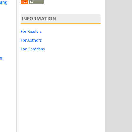
lang
INFORMATION
For Readers
For Authors
For Librarians
n: