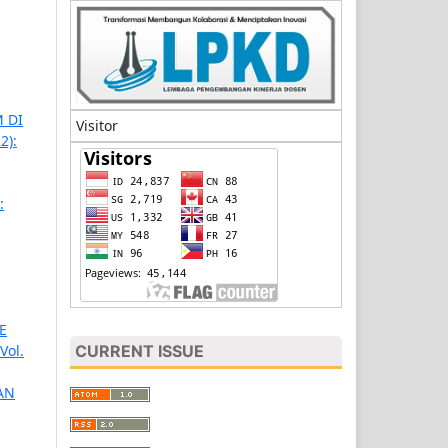
 DI
Visitor
2):
:
E
CURRENT ISSUE
Vol.
AN