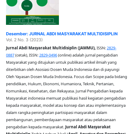
Desember: JURNAL ABDI MASYARAKAT MULTIDISIPLIN
Vol. 2 No. 3 (2023)
Jurnal Abdi Masyarakat Multidisiplin (JAMMU),
ISSN:
2829-
0887
(cetak), ISSN:
2829-0496
(online) adalah jurnal pengabdian
Masyarakat yang ditujukan untuk publikasi artikel ilmiah yang
diterbitkan oleh Asosiasi Dosen Muda Indonesia dan di payungi
Oleh Yayasan Dosen Muda Indonesia. Focus dan Scope pada bidang
pendidikan, Hukum, Ekonomi, Humaniora, Teknik, Pertanian,
Komunikasi, Kesehatan, dan Rekayasa. Jurnal Pengabdian kepada
Masyarakat indonesia memuat publikasi hasil kegiatan pengabdian
kepada masyarakat, model atau konsep dan atau implementasinya
dalam rangka peningkatan partisipasi masyarakat dalam
pembangunan, pemberdayaan masyarakat atau pelaksanaan
pengabdian kepada masyarakat.
Jurnal Abdi Masyarakat
Multidisiplin
Terbit 1 tahun 3 kali (
April, Agustus dan Desember
).