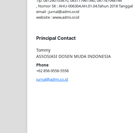
Tlp. 081240105870, 085777661540, 087787048744
, Nomor SK : AHU-006304.AH.01.04.Tahun 2018 Tanggal 
email : jurnal@admi.or.id
website : www.admi.or.id
Principal Contact
Tommy
ASSOSIASI DOSEN MUDA INDONESIA
Phone
+62 856-9556-5558
jurnal@admi.co.id