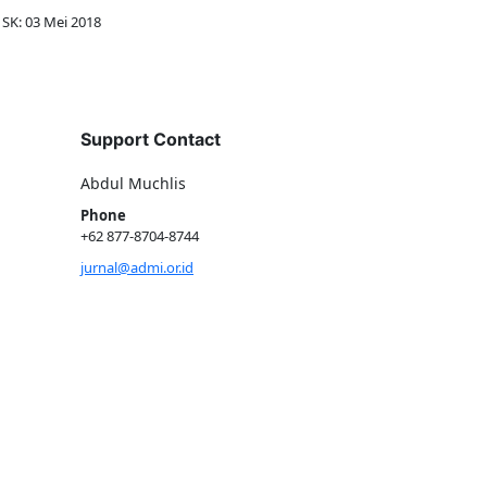
SK: 03 Mei 2018
Support Contact
Abdul Muchlis
Phone
+62 877-8704-8744
jurnal@admi.or.id