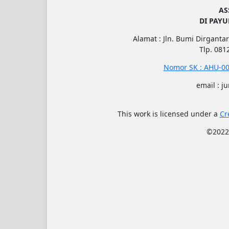
AS
DI PAY
Alamat : Jln. Bumi Dirgantar
Tlp. 08
Nomor SK : AHU-00
email : j
This work is licensed under a
Cr
©202