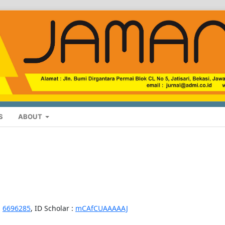
S
ABOUT
:
6696285
, ID Scholar :
mCAfCUAAAAAJ