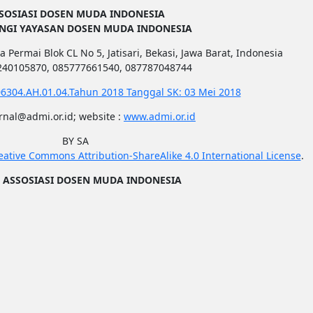
SOSIASI DOSEN MUDA INDONESIA
UNGI YAYASAN DOSEN MUDA INDONESIA
a Permai Blok CL No 5, Jatisari, Bekasi, Jawa Barat, Indonesia
1240105870, 085777661540, 087787048744
6304.AH.01.04.Tahun 2018 Tanggal SK: 03 Mei 2018
urnal@admi.or.id; website :
www.admi.or.id
BY SA
eative Commons Attribution-ShareAlike 4.0 International License
.
2
ASSOSIASI DOSEN MUDA INDONESIA