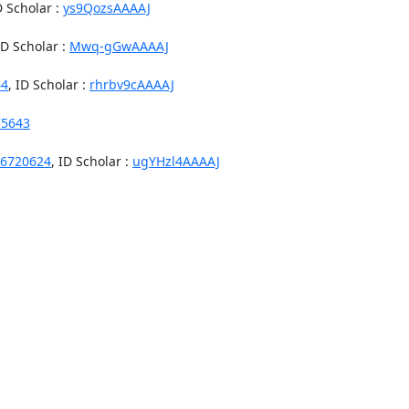
D Scholar :
ys9QozsAAAAJ
ID Scholar :
Mwq-gGwAAAAJ
64
, ID Scholar :
rhrbv9cAAAAJ
75643
6720624
, ID Scholar :
ugYHzl4AAAAJ