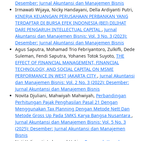
Desember: Jurnal Akuntansi dan Manajemen Bisnis
Irmawati Wijaya, Nicky Handayani, Della Ardiyanti Putri,
KINERJA KEUANGAN PERUSAHAAN PERBANKAN YANG
TERDAFTAR DI BURSA EFEK INDONESIA (BEI) DILIHAT
DARI PENGARUH INTELLECTUAL CAPITAL
,
Jurnal
Akuntansi dan Manajemen Bisnis: Vol. 3 No. 3 (2023):
Desember: Jurnal Akuntansi dan Manajemen Bisnis
Agus Saputra, Mohamad Trio Febriyantoro, Zulkifli, Dede
Suleman, Fendi Saputra, Yohanes Totok Suyoto,
THE
EFFECT OF FINANCIAL MANAGEMENT, FINANCIAL
TECHNOLOGY, AND SOCIAL CAPITAL ON MSME
PERFORMANCE IN WEST JAKARTA CITY
,
Jurnal Akuntansi
dan Manajemen Bisnis: Vol. 2 No. 3 (2022): Desember:
Jurnal Akuntansi dan Manajemen Bisnis
Novita Djuliani, Mahwiyah Mahwiyah,
Perbandingan
Perhitungan Pajak Penghasilan Pasal 21 Dengan
Menggunakan Tax Planning Dengan Metode Nett Dan
Metode Gross Up Pada SMKS Karya Bangsa Nusantara
,
Jurnal Akuntansi dan Manajemen Bisnis: Vol. 5 No. 3
(2025): Desember: Jurnal Akuntansi dan Manajemen
Bisnis