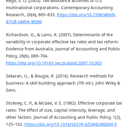
Rego, S. O. (2003). Tax-avoidance activities of U.S.
multinational corporations. Contemporary Accounting
Research, 20(4), 805–833.
https://doi.org/10.1506/VANN-
B7UB-GMFA-9E6W
Richardson, G., & Lanis, R. (2007). Determinants of the
variability in corporate effective tax rates and tax reform:
Evidence from Australia. Journal of Accounting and Public
Policy, 26(6), 689–704.
https://doi.org/10.1016/j.jaccpubpol.2007.10.003
Sekaran, U., & Bougie, R. (2016). Research methods for
business: A skill-building approach (7th ed.). John Wiley &
Sons.
Stickney, C. P., & McGee, V. E. (1982). Effective corporate tax
rates: The effect of size, capital intensity, leverage, and
other factors. Journal of Accounting and Public Policy, 1(2),
125–152.
https://doi.org/10.1016/S0278-4254(82)80004-5