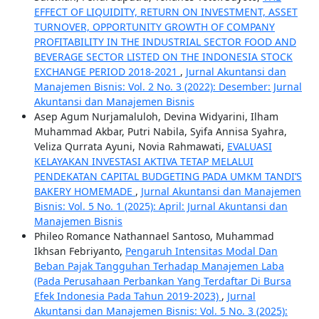
EFFECT OF LIQUIDITY, RETURN ON INVESTMENT, ASSET
TURNOVER, OPPORTUNITY GROWTH OF COMPANY
PROFITABILITY IN THE INDUSTRIAL SECTOR FOOD AND
BEVERAGE SECTOR LISTED ON THE INDONESIA STOCK
EXCHANGE PERIOD 2018-2021
,
Jurnal Akuntansi dan
Manajemen Bisnis: Vol. 2 No. 3 (2022): Desember: Jurnal
Akuntansi dan Manajemen Bisnis
Asep Agum Nurjamaluloh, Devina Widyarini, Ilham
Muhammad Akbar, Putri Nabila, Syifa Annisa Syahra,
Veliza Qurrata Ayuni, Novia Rahmawati,
EVALUASI
KELAYAKAN INVESTASI AKTIVA TETAP MELALUI
PENDEKATAN CAPITAL BUDGETING PADA UMKM TANDI’S
BAKERY HOMEMADE
,
Jurnal Akuntansi dan Manajemen
Bisnis: Vol. 5 No. 1 (2025): April: Jurnal Akuntansi dan
Manajemen Bisnis
Phileo Romance Nathannael Santoso, Muhammad
Ikhsan Febriyanto,
Pengaruh Intensitas Modal Dan
Beban Pajak Tangguhan Terhadap Manajemen Laba
(Pada Perusahaan Perbankan Yang Terdaftar Di Bursa
Efek Indonesia Pada Tahun 2019-2023)
,
Jurnal
Akuntansi dan Manajemen Bisnis: Vol. 5 No. 3 (2025):