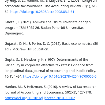
Dyreng, S. D., Hanlon, M., & Maydew, E. L. (2008). Long-run
corporate tax avoidance. The Accounting Review, 83(1), 61–
82.
https://doi.org/10.2308/accr.2008.83.1.61
Ghozali, I. (2021). Aplikasi analisis multivariate dengan
program IBM SPSS 26. Badan Penerbit Universitas
Diponegoro.
Gujarati, D. N., & Porter, D. C. (2015). Basic econometrics (5th
ed.). McGraw-Hill Education.
Gupta, S., & Newberry, K. (1997). Determinants of the
variability in corporate effective tax rates: Evidence from
longitudinal data. Journal of Accounting and Public Policy,
16(1), 1–34.
https://doi.org/10.1016/S0278-4254(96)00055-5
Hanlon, M., & Heitzman, S. (2010). A review of tax research.
Journal of Accounting and Economics, 50(2–3), 127–178.
https://doi.org/10.1016/j.jacceco.2010.09.002