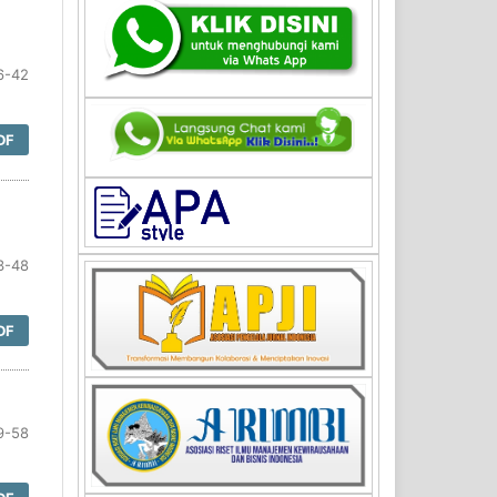
6-42
DF
3-48
DF
9-58