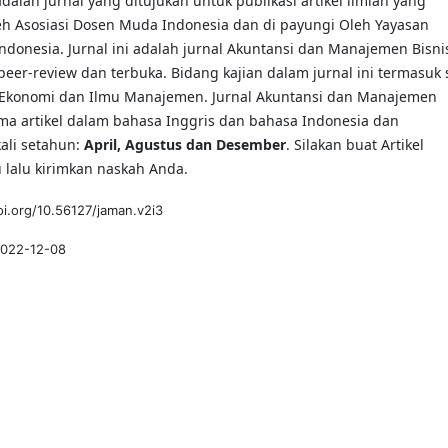
adalah jurnal yang ditujukan untuk publikasi artikel ilmiah yang
leh Asosiasi Dosen Muda Indonesia dan di payungi Oleh Yayasan
donesia. Jurnal ini adalah jurnal Akuntansi dan Manajemen Bisni
 peer-review dan terbuka. Bidang kajian dalam jurnal ini termasuk
Ekonomi dan Ilmu Manajemen. Jurnal Akuntansi dan Manajemen
ma artikel dalam bahasa Inggris dan bahasa Indonesia dan
kali setahun:
April, Agustus dan Desember
. Silakan buat Artikel
 lalu kirimkan naskah Anda.
oi.org/10.56127/jaman.v2i3
022-12-08