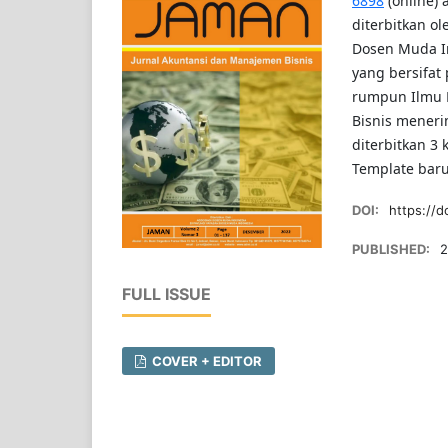
6898
(online) 
diterbitkan o
Dosen Muda In
yang bersifat
rumpun Ilmu 
Bisnis meneri
diterbitkan 3 
Template baru
DOI:
https://d
PUBLISHED:
2
FULL ISSUE
COVER + EDITOR