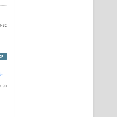
A
6-82
DF
E-
3-90