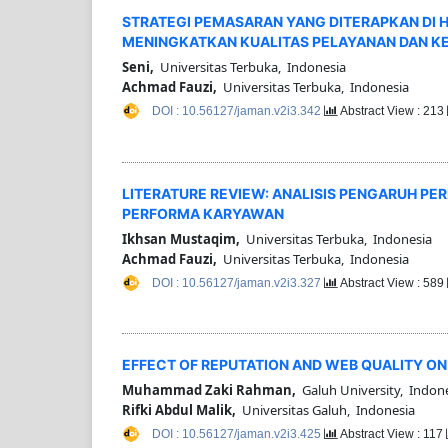
STRATEGI PEMASARAN YANG DITERAPKAN DI 
MENINGKATKAN KUALITAS PELAYANAN DAN 
Seni,
Universitas Terbuka, Indonesia
Achmad Fauzi,
Universitas Terbuka, Indonesia
DOI : 10.56127/jaman.v2i3.342
Abstract View : 213
LITERATURE REVIEW: ANALISIS PENGARUH PE
PERFORMA KARYAWAN
Ikhsan Mustaqim,
Universitas Terbuka, Indonesia
Achmad Fauzi,
Universitas Terbuka, Indonesia
DOI : 10.56127/jaman.v2i3.327
Abstract View : 589
EFFECT OF REPUTATION AND WEB QUALITY O
Muhammad Zaki Rahman,
Galuh University, Indon
Rifki Abdul Malik,
Universitas Galuh, Indonesia
DOI : 10.56127/jaman.v2i3.425
Abstract View : 117