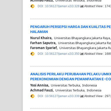
Achmad Fauzi,
Universitas Terbuka, Indonesia
DOI : 10.56127/jaman.v2i3.328
Abstract View : 17
PENGARUH PERSEPSI HARGA DAN KUALITAS P
HALAMAN
Nurul Khaira,
Universitas Bhayangkara Jakarta Raya
Farhan Saputra,
Universitas Bhayangkara Jakarta Ra
Faroman Syarief,
Universitas Bhayangkara Jakarta R
DOI : 10.56127/jaman.v2i3.350
Abstract View : 16
ANALISIS PERILAKU PERUBAHAN PELAKU UMK
PEREKONOMIAN DENGAN PEMANFAATAN E-CO
Yosi Annisa,
Universitas Terbuka, Indonesia
Achmad Fauzi,
Universitas Terbuka, Indonesia
DOI : 10.56127/jaman.v2i3.339
Abstract View : 297