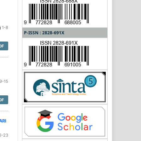
1-8
P-ISSN : 2828-691X
DF
9-15
DF
ARI
6-23