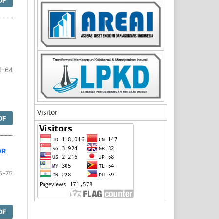
DF
9-64
Visitor
DF
OR
5-75
DF