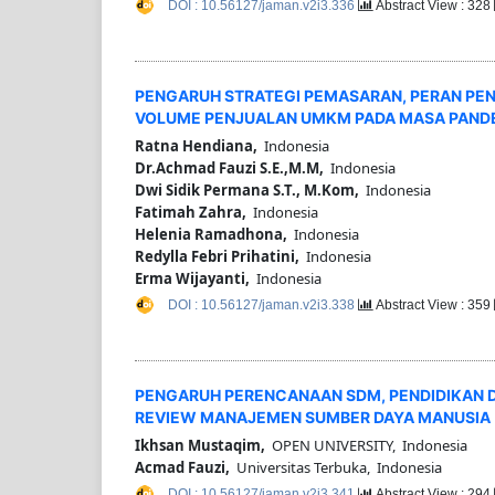
DOI : 10.56127/jaman.v2i3.336
Abstract View : 328
PENGARUH STRATEGI PEMASARAN, PERAN P
VOLUME PENJUALAN UMKM PADA MASA PANDEM
Ratna Hendiana,
Indonesia
Dr.Achmad Fauzi S.E.,M.M,
Indonesia
Dwi Sidik Permana S.T., M.Kom,
Indonesia
Fatimah Zahra,
Indonesia
Helenia Ramadhona,
Indonesia
Redylla Febri Prihatini,
Indonesia
Erma Wijayanti,
Indonesia
DOI : 10.56127/jaman.v2i3.338
Abstract View : 359
PENGARUH PERENCANAAN SDM, PENDIDIKAN 
REVIEW MANAJEMEN SUMBER DAYA MANUSIA
Ikhsan Mustaqim,
OPEN UNIVERSITY, Indonesia
Acmad Fauzi,
Universitas Terbuka, Indonesia
DOI : 10.56127/jaman.v2i3.341
Abstract View : 294