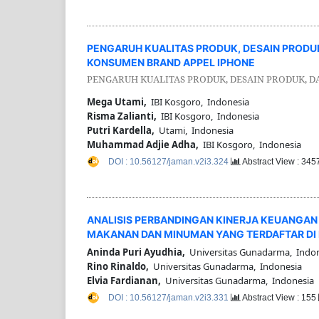
PENGARUH KUALITAS PRODUK, DESAIN PRODU
KONSUMEN BRAND APPEL IPHONE
PENGARUH KUALITAS PRODUK, DESAIN PRODUK, 
Mega Utami,
IBI Kosgoro, Indonesia
Risma Zalianti,
IBI Kosgoro, Indonesia
Putri Kardella,
Utami, Indonesia
Muhammad Adjie Adha,
IBI Kosgoro, Indonesia
DOI : 10.56127/jaman.v2i3.324
Abstract View : 34
ANALISIS PERBANDINGAN KINERJA KEUANGAN
MAKANAN DAN MINUMAN YANG TERDAFTAR DI B
Aninda Puri Ayudhia,
Universitas Gunadarma, Indo
Rino Rinaldo,
Universitas Gunadarma, Indonesia
Elvia Fardianan,
Universitas Gunadarma, Indonesia
DOI : 10.56127/jaman.v2i3.331
Abstract View : 155