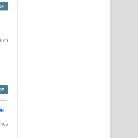
DF
1-99
DF
UR
-105