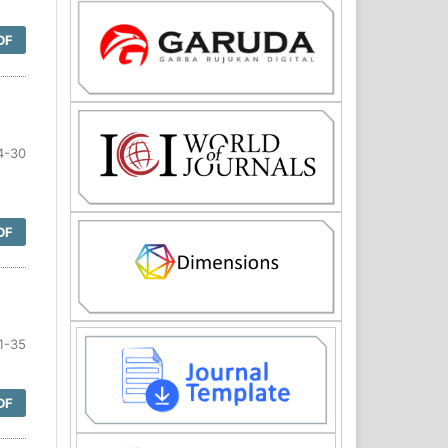
DF
4-30
DF
1-35
DF