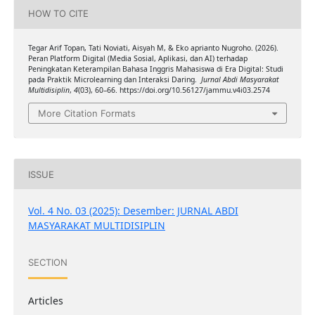
HOW TO CITE
Tegar Arif Topan, Tati Noviati, Aisyah M, & Eko aprianto Nugroho. (2026).
Peran Platform Digital (Media Sosial, Aplikasi, dan AI) terhadap
Peningkatan Keterampilan Bahasa Inggris Mahasiswa di Era Digital: Studi
pada Praktik Microlearning dan Interaksi Daring.
Jurnal Abdi Masyarakat
Multidisiplin
,
4
(03), 60–66. https://doi.org/10.56127/jammu.v4i03.2574
More Citation Formats
ISSUE
Vol. 4 No. 03 (2025): Desember: JURNAL ABDI
MASYARAKAT MULTIDISIPLIN
SECTION
Articles