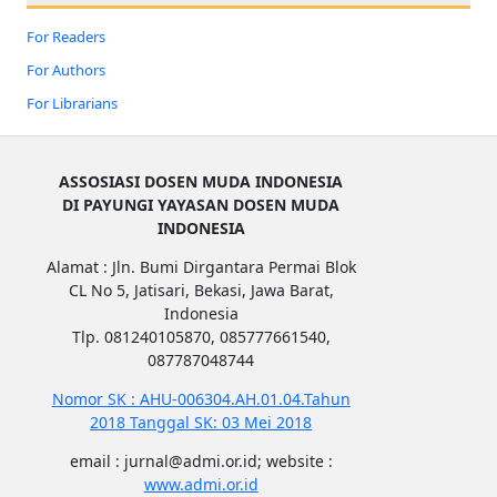
For Readers
For Authors
For Librarians
ASSOSIASI DOSEN MUDA INDONESIA
DI PAYUNGI YAYASAN DOSEN MUDA
INDONESIA
Alamat : Jln. Bumi Dirgantara Permai Blok
CL No 5, Jatisari, Bekasi, Jawa Barat,
Indonesia
Tlp. 081240105870, 085777661540,
087787048744
Nomor SK : AHU-006304.AH.01.04.Tahun
2018 Tanggal SK: 03 Mei 2018
email : jurnal@admi.or.id; website :
www.admi.or.id