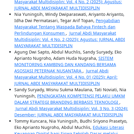
Masyarakat Multidisiplin: Vol. 4 No. 2 (2025): Agustus:
JURNAL ABDI MASYARAKAT MULTIDISIPLIN
Nia Yuningsih, Windy Dwiparaswati, Ariyanto Ariyanto,
Idha Dwi Permatasari, Tegar Arif Topan,
Pengabdian
Masyarakat Tentang Waspada Bahaya Fintech dan
Perlindungan Konsumen
,
Jurnal Abdi Masyarakat
Multidisiplin: Vol. 4 No. 2 (2025): Agustus: JURNAL ABDI
MASYARAKAT MULTIDISIPLIN
Agung Dwi Sapto, Abdul Muchlis, Sandy Suryady, Eko
Aprianto Nugroho, Adam Huda Nugraha,
SISTEM
MONITORING KAMBING DAN KANDANG BERSAMA
ASOSIASI PETERNAK NUSANTARA
,
Jurnal Abdi
Masyarakat Multidisiplin: Vol. 4 No. 01 (2025): April:
JURNAL ABDI MASYARAKAT MULTIDISIPLIN
Sandy Suryady, Wisnu Sukma Maulana, Tati Noviati, Nia
Yuningsih,
PENINGKATAN KOMPETENSI PELAKU UMKM
DALAM STRATEGI BRANDING BERBASIS TEKNOLOGI
,
Jurnal Abdi Masyarakat Multidisiplin: Vol. 3 No. 3 (2024):
Desember: JURNAL ABDI MASYARAKAT MULTIDISIPLIN
Tommy Kuncara, Nia Yuningsih, Budhi Sriyono Prasetyo,
Eko Aprianto Nugroho, Abdul Muchlis,
Edukasi Literasi
Keuangan Digital bagi Siswa Sekolah Dasar melalui