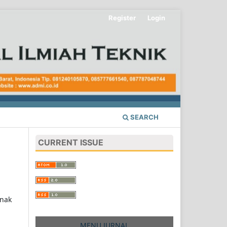
Register
Login
SEARCH
CURRENT ISSUE
unak
MENU JURNAL