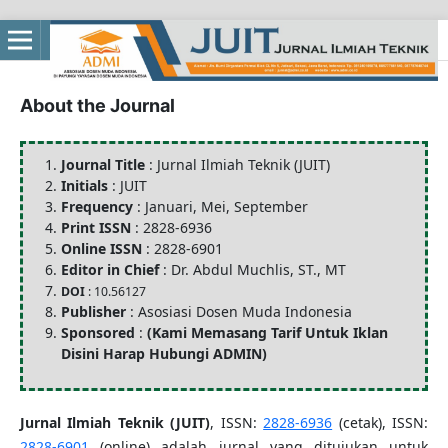
About the Journal
Journal Title
: Jurnal Ilmiah Teknik (JUIT)
Initials
: JUIT
Frequency
: Januari, Mei, September
Print ISSN
: 2828-6936
Online ISSN
: 2828-6901
Editor in Chief
: Dr. Abdul Muchlis, ST., MT
DOI
: 10.56127
Publisher
: Asosiasi Dosen Muda Indonesia
Sponsored
:
(Kami Memasang Tarif Untuk Iklan
Disini Harap Hubungi ADMIN)
Jurnal Ilmiah Teknik (JUIT)
,
ISSN:
2828-6936
(cetak), ISSN:
2828-6901
(online) adalah jurnal yang ditujukan untuk