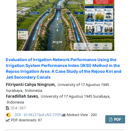
Evaluation of Irrigation Network Performance Using the
Irrigation System Performance Index (IKSI) Method in the
Rejoso Irrigation Area: A Case Study of the Rejoso Kiri and
Jati Secondary Canals
Fitriyanti Cahya Ningrum,
University of 17 Agustus 1945
Surabaya, Indonesia
Faradlillah Saves,
University of 17 Agustus 1945 Surabaya,
Indonesia
354-367
DOI : 10.56127/juit.v5i2.2705
Abstract View : 200
PDF
PDF downloads: 87