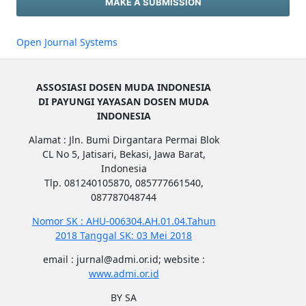
MAKE A SUBMISSION
Open Journal Systems
ASSOSIASI DOSEN MUDA INDONESIA
DI PAYUNGI YAYASAN DOSEN MUDA
INDONESIA
Alamat : Jln. Bumi Dirgantara Permai Blok
CL No 5, Jatisari, Bekasi, Jawa Barat,
Indonesia
Tlp. 081240105870, 085777661540,
087787048744
Nomor SK : AHU-006304.AH.01.04.Tahun
2018 Tanggal SK: 03 Mei 2018
email : jurnal@admi.or.id; website :
www.admi.or.id
BY SA