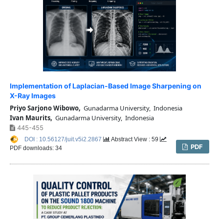
Implementation of Laplacian-Based Image Sharpening on
X-Ray Images
Priyo Sarjono Wibowo,
Gunadarma University, Indonesia
Ivan Maurits,
Gunadarma University, Indonesia
445-455
DOI : 10.56127/juit.v5i2.2867
Abstract View : 59
PDF
PDF downloads: 34