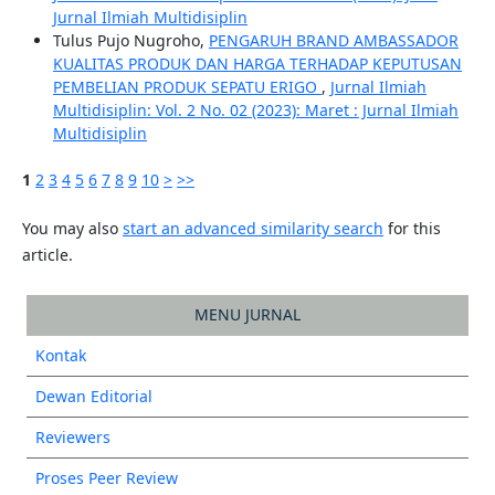
Jurnal Ilmiah Multidisiplin
Tulus Pujo Nugroho,
PENGARUH BRAND AMBASSADOR
KUALITAS PRODUK DAN HARGA TERHADAP KEPUTUSAN
PEMBELIAN PRODUK SEPATU ERIGO
,
Jurnal Ilmiah
Multidisiplin: Vol. 2 No. 02 (2023): Maret : Jurnal Ilmiah
Multidisiplin
1
2
3
4
5
6
7
8
9
10
>
>>
You may also
start an advanced similarity search
for this
article.
MENU JURNAL
Kontak
Dewan Editorial
Reviewers
Proses Peer Review