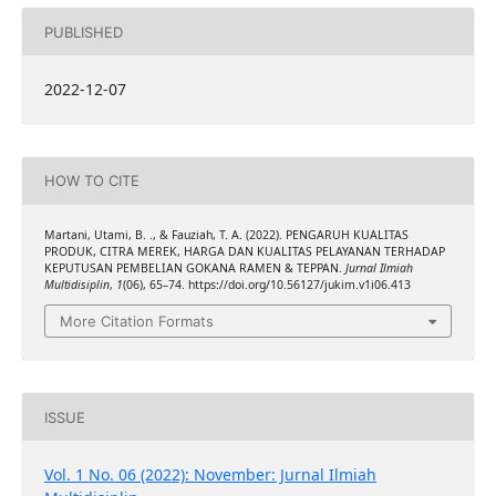
PUBLISHED
2022-12-07
HOW TO CITE
Martani, Utami, B. ., & Fauziah, T. A. (2022). PENGARUH KUALITAS
PRODUK, CITRA MEREK, HARGA DAN KUALITAS PELAYANAN TERHADAP
KEPUTUSAN PEMBELIAN GOKANA RAMEN & TEPPAN.
Jurnal Ilmiah
Multidisiplin
,
1
(06), 65–74. https://doi.org/10.56127/jukim.v1i06.413
More Citation Formats
ISSUE
Vol. 1 No. 06 (2022): November: Jurnal Ilmiah