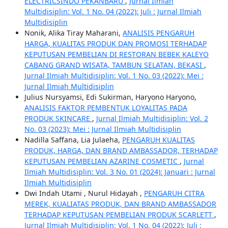
ELECTRICSINDO PEKANBARU
,
Jurnal Ilmiah
Multidisiplin: Vol. 1 No. 04 (2022): Juli : Jurnal Ilmiah
Multidisiplin
Nonik, Alika Tiray Maharani,
ANALISIS PENGARUH
HARGA, KUALITAS PRODUK DAN PROMOSI TERHADAP
KEPUTUSAN PEMBELIAN DI RESTORAN BEBEK KALEYO
CABANG GRAND WISATA, TAMBUN SELATAN, BEKASI
,
Jurnal Ilmiah Multidisiplin: Vol. 1 No. 03 (2022): Mei :
Jurnal Ilmiah Multidisiplin
Julius Nursyamsi, Edi Sukirman, Haryono Haryono,
ANALISIS FAKTOR PEMBENTUK LOYALITAS PADA
PRODUK SKINCARE
,
Jurnal Ilmiah Multidisiplin: Vol. 2
No. 03 (2023): Mei : Jurnal Ilmiah Multidisiplin
Nadilla Saffana, Lia Julaeha,
PENGARUH KUALITAS
PRODUK, HARGA, DAN BRAND AMBASSADOR, TERHADAP
KEPUTUSAN PEMBELIAN AZARINE COSMETIC
,
Jurnal
Ilmiah Multidisiplin: Vol. 3 No. 01 (2024): Januari : Jurnal
Ilmiah Multidisiplin
Dwi Indah Utami , Nurul Hidayah ,
PENGARUH CITRA
MEREK, KUALIATAS PRODUK, DAN BRAND AMBASSADOR
TERHADAP KEPUTUSAN PEMBELIAN PRODUK SCARLETT
,
Jurnal Ilmiah Multidisiplin: Vol. 1 No. 04 (2022): Juli :