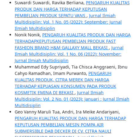
Suwardi Suwardi, Ravika Berliana,
PENGARUH KUALITAS
PRODUK DAN HARGA TERHADAP KEPUTUSAN
PEMBELIAN PRODUK SEPATU VANS
,
Jurnal Ilmiah
Multidisiplin: Vol. 1 No. 05 (2022): September: Jurnal
Ilmiah Multidisiplin
Nonik Nonik,
PENGARUH KUALITAS PRODUK DAN HARGA
TERHADAPKEPUTUSAN PEMBELIAN PRODUK FAST
FASHION BRAND H&M GALLAXY MALL BEKASI
,
Jurnal
Ilmiah Multidisiplin: Vol. 1 No. 06 (2022): November:
Jurnal Ilmiah Multidisiplin
Muhammad Edy Supriyadi, Tia Chisca Anggraeni, Ibnu
Cahyo Ramadhan, Imam Purwanto,
PENGARUH
KUALITAS PRODUK, CITRA MEREK DAN HARGA
TERHADAP KEPUASAN KONSUMEN PADA PRODUK
KOSMETIK EMINA DI BEKASI
,
Jurnal Ilmiah
Multidisiplin: Vol. 2 No. 01 (2023): Januari : Jurnal Ilmiah
Multidisiplin
Geo Vanny Maruli Tua, Andri, Ira Meike Andariyani,
PENGARUH KUALITAS PRODUK DAN HARGA TERHADAP
KEPUTUSAN PEMBELIAN MESIN POMPA AIR
SUBMERSIBLE DAB DECKER DI CV. CITRA NAULI