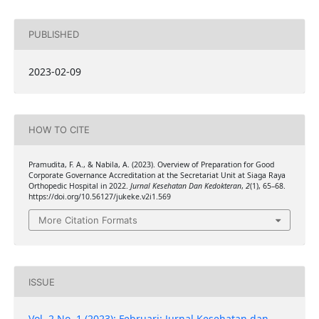
PUBLISHED
2023-02-09
HOW TO CITE
Pramudita, F. A., & Nabila, A. (2023). Overview of Preparation for Good
Corporate Governance Accreditation at the Secretariat Unit at Siaga Raya
Orthopedic Hospital in 2022.
Jurnal Kesehatan Dan Kedokteran
,
2
(1), 65–68.
https://doi.org/10.56127/jukeke.v2i1.569
More Citation Formats
ISSUE
Vol. 2 No. 1 (2023): Februari: Jurnal Kesehatan dan