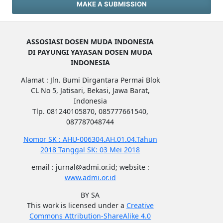
MAKE A SUBMISSION
ASSOSIASI DOSEN MUDA INDONESIA
DI PAYUNGI YAYASAN DOSEN MUDA
INDONESIA
Alamat : Jln. Bumi Dirgantara Permai Blok
CL No 5, Jatisari, Bekasi, Jawa Barat,
Indonesia
Tlp. 081240105870, 085777661540,
087787048744
Nomor SK : AHU-006304.AH.01.04.Tahun
2018 Tanggal SK: 03 Mei 2018
email : jurnal@admi.or.id; website :
www.admi.or.id
BY SA
This work is licensed under a
Creative
Commons Attribution-ShareAlike 4.0