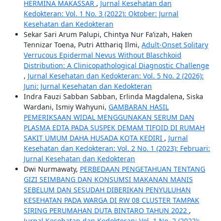
HERMINA MAKASSAR
,
Jurnal Kesehatan dan
Kedokteran: Vol. 1 No. 3 (2022): Oktober: Jurnal
Kesehatan dan Kedokteran
Sekar Sari Arum Palupi, Chintya Nur Fa’izah, Haken
Tennizar Toena, Putri Atthariq Ilmi,
Adult-Onset Solitary
Verrucous Epidermal Nevus Without Blaschkoid
Distribution: A Clinicopathological Diagnostic Challenge
,
Jurnal Kesehatan dan Kedokteran: Vol. 5 No. 2 (2026):
Juni: Jurnal Kesehatan dan Kedokteran
Indra Fauzi Sabban Sabban, Erlinda Magdalena, Siska
Wardani, Ismiy Wahyuni,
GAMBARAN HASIL
PEMERIKSAAN WIDAL MENGGUNAKAN SERUM DAN
PLASMA EDTA PADA SUSPEK DEMAM TIFOID DI RUMAH
SAKIT UMUM DAHA HUSADA KOTA KEDIRI
,
Jurnal
Kesehatan dan Kedokteran: Vol. 2 No. 1 (2023): Februari:
Jurnal Kesehatan dan Kedokteran
Dwi Nurmawaty,
PERBEDAAN PENGETAHUAN TENTANG
GIZI SEIMBANG DAN KONSUMSI MAKANAN MANIS
SEBELUM DAN SESUDAH DIBERIKAN PENYULUHAN
KESEHATAN PADA WARGA DI RW 08 CLUSTER TAMPAK
SIRING PERUMAHAN DUTA BINTARO TAHUN 2022
,
Jurnal Kesehatan dan Kedokteran: Vol. 1 No. 2 (2022):