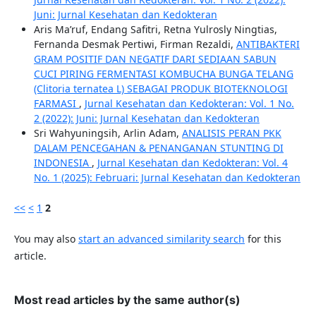
Juni: Jurnal Kesehatan dan Kedokteran
Aris Ma’ruf, Endang Safitri, Retna Yulrosly Ningtias,
Fernanda Desmak Pertiwi, Firman Rezaldi,
ANTIBAKTERI
GRAM POSITIF DAN NEGATIF DARI SEDIAAN SABUN
CUCI PIRING FERMENTASI KOMBUCHA BUNGA TELANG
(Clitoria ternatea L) SEBAGAI PRODUK BIOTEKNOLOGI
FARMASI
,
Jurnal Kesehatan dan Kedokteran: Vol. 1 No.
2 (2022): Juni: Jurnal Kesehatan dan Kedokteran
Sri Wahyuningsih, Arlin Adam,
ANALISIS PERAN PKK
DALAM PENCEGAHAN & PENANGANAN STUNTING DI
INDONESIA
,
Jurnal Kesehatan dan Kedokteran: Vol. 4
No. 1 (2025): Februari: Jurnal Kesehatan dan Kedokteran
<<
<
1
2
You may also
start an advanced similarity search
for this
article.
Most read articles by the same author(s)