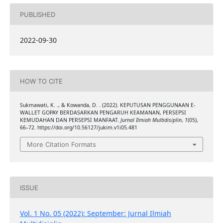
PUBLISHED
2022-09-30
HOW TO CITE
Sukmawati, K. ., & Kowanda, D. . (2022). KEPUTUSAN PENGGUNAAN E-
WALLET GOPAY BERDASARKAN PENGARUH KEAMANAN, PERSEPSI
KEMUDAHAN DAN PERSEPSI MANFAAT.
Jurnal Ilmiah Multidisiplin
,
1
(05),
66–72. https://doi.org/10.56127/jukim.v1i05.481
More Citation Formats
ISSUE
Vol. 1 No. 05 (2022): September: Jurnal Ilmiah