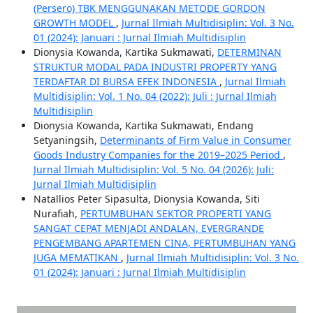
(Persero) TBK MENGGUNAKAN METODE GORDON
GROWTH MODEL
,
Jurnal Ilmiah Multidisiplin: Vol. 3 No.
01 (2024): Januari : Jurnal Ilmiah Multidisiplin
Dionysia Kowanda, Kartika Sukmawati,
DETERMINAN
STRUKTUR MODAL PADA INDUSTRI PROPERTY YANG
TERDAFTAR DI BURSA EFEK INDONESIA
,
Jurnal Ilmiah
Multidisiplin: Vol. 1 No. 04 (2022): Juli : Jurnal Ilmiah
Multidisiplin
Dionysia Kowanda, Kartika Sukmawati, Endang
Setyaningsih,
Determinants of Firm Value in Consumer
Goods Industry Companies for the 2019–2025 Period
,
Jurnal Ilmiah Multidisiplin: Vol. 5 No. 04 (2026): Juli:
Jurnal Ilmiah Multidisiplin
Natallios Peter Sipasulta, Dionysia Kowanda, Siti
Nurafiah,
PERTUMBUHAN SEKTOR PROPERTI YANG
SANGAT CEPAT MENJADI ANDALAN, EVERGRANDE
PENGEMBANG APARTEMEN CINA, PERTUMBUHAN YANG
JUGA MEMATIKAN
,
Jurnal Ilmiah Multidisiplin: Vol. 3 No.
01 (2024): Januari : Jurnal Ilmiah Multidisiplin