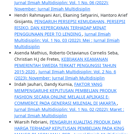
Jurnal Ilmiah Multidisiplin: Vol. 1 No. 06 (2022):
November: Jurnal Ilmiah Multidisiplin
Hendri Rahmayani Asri, Ekaning Setyarini, Hantoro Arief
Gisijanto,
PENGARUH PERSEPSI KEMUDAHAN, PERSEPSI
RISIKO, DAN KEPERCAYAAN TERHADAP MINAT
PENGGUNAAN PEER TO LENDING
,
Jurnal Ilmiah
Multidisiplin: Vol. 1 No. 03 (2022): Mei : Jurnal Ilmiah
Multidisiplin
Asenda Mathius, Roberto Octavianus Cornelis Seba,
Christian H.J de Fretes,
KEBIJAKAN KEAMANAN
PEMERINTAH SWEDIA TERKAIT PENGUNGSI TAHUN
2015-2020
,
Jurnal Ilmiah Multidisiplin: Vol. 2 No. 6
(2023): November: Jurnal Ilmiah Multidisiplin
Indah Jauhari, Dandy Kurnia,
FAKTOR YANG
MEMPENGARUHI KEPUTUSAN PEMBELIAN PRODUK
FASHION SECARA ONLINE MELALUI APLIKASI E-
COMMERCE PADA GENERASI MILENIAL DI JAKARTA
,
Jurnal Ilmiah Multidisiplin: Vol. 1 No. 02 (2022): Maret :
Jurnal Ilmiah Multidisiplin
Wiarsih Febriani,
PENGARUH KUALITAS PRODUK DAN
HARGA TERHADAP KEPUTUSAN PEMBELIAN PADA KING