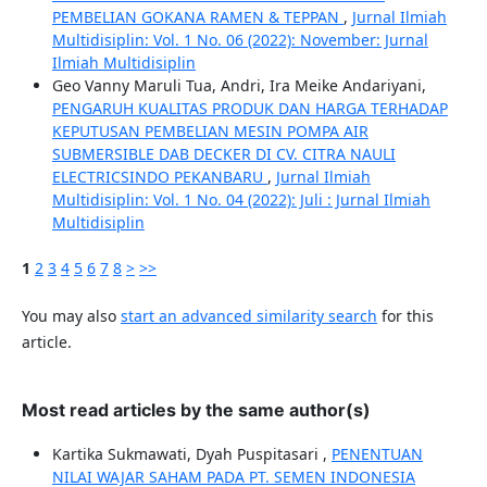
PEMBELIAN GOKANA RAMEN & TEPPAN
,
Jurnal Ilmiah
Multidisiplin: Vol. 1 No. 06 (2022): November: Jurnal
Ilmiah Multidisiplin
Geo Vanny Maruli Tua, Andri, Ira Meike Andariyani,
PENGARUH KUALITAS PRODUK DAN HARGA TERHADAP
KEPUTUSAN PEMBELIAN MESIN POMPA AIR
SUBMERSIBLE DAB DECKER DI CV. CITRA NAULI
ELECTRICSINDO PEKANBARU
,
Jurnal Ilmiah
Multidisiplin: Vol. 1 No. 04 (2022): Juli : Jurnal Ilmiah
Multidisiplin
1
2
3
4
5
6
7
8
>
>>
You may also
start an advanced similarity search
for this
article.
Most read articles by the same author(s)
Kartika Sukmawati, Dyah Puspitasari ,
PENENTUAN
NILAI WAJAR SAHAM PADA PT. SEMEN INDONESIA