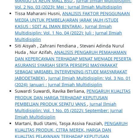
MANGO DI AEON MALL BSD
,
Jurnal Ilmiah Multidisiplin:
Vol. 2 No. 03 (2023): Mei : Jurnal Ilmiah Multidisiplin
Tissa Maharani Husni,
ANALISIS FAKTOR PENGGUNAAN
MEDIA UNTUK PEMBELAJARAN JARAK JAUH (STUDI
KASUS : SDIT AL IMAN BINTARA)
,
Jurnal Ilmiah
Multidisiplin: Vol. 1 No. 04 (2022): Juli : Jurnal Ilmiah
Multidisiplin
Siti Aisyah , Zahrani Fendiana , Stevani Adinda Nurul
Huda , Nur Azifah,
ANALISIS PENGARUH PEMAHAMAN
DAN KEPERCAYAAN TERHADAP MINAT MENJADI PESERTA
ASURANSI SYARIAH SERTA PERSEPSI MASYARAKAT
SEBAGAI VARIABEL INTERVENING (STUDI MASYARAKAT
JABODETABEK)
,
Jurnal Ilmiah Multidisiplin: Vol. 3 No. 01
(2024): Januari : Jurnal Ilmiah Multidisiplin
Suwardi Suwardi, Ravika Berliana,
PENGARUH KUALITAS
PRODUK DAN HARGA TERHADAP KEPUTUSAN
PEMBELIAN PRODUK SEPATU VANS
,
Jurnal Ilmiah
Multidisiplin: Vol. 1 No. 05 (2022): September: Jurnal
Ilmiah Multidisiplin
Martani, Budi Utami, Tasya Assiva Fauziah,
PENGARUH
KUALITAS PRODUK, CITRA MEREK, HARGA DAN
KUALITAS PELAYANAN TERHADAP KEPUTUSAN