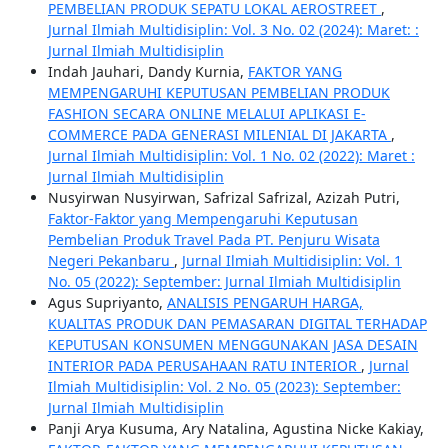
PEMBELIAN PRODUK SEPATU LOKAL AEROSTREET
,
Jurnal Ilmiah Multidisiplin: Vol. 3 No. 02 (2024): Maret: :
Jurnal Ilmiah Multidisiplin
Indah Jauhari, Dandy Kurnia,
FAKTOR YANG
MEMPENGARUHI KEPUTUSAN PEMBELIAN PRODUK
FASHION SECARA ONLINE MELALUI APLIKASI E-
COMMERCE PADA GENERASI MILENIAL DI JAKARTA
,
Jurnal Ilmiah Multidisiplin: Vol. 1 No. 02 (2022): Maret :
Jurnal Ilmiah Multidisiplin
Nusyirwan Nusyirwan, Safrizal Safrizal, Azizah Putri,
Faktor-Faktor yang Mempengaruhi Keputusan
Pembelian Produk Travel Pada PT. Penjuru Wisata
Negeri Pekanbaru
,
Jurnal Ilmiah Multidisiplin: Vol. 1
No. 05 (2022): September: Jurnal Ilmiah Multidisiplin
Agus Supriyanto,
ANALISIS PENGARUH HARGA,
KUALITAS PRODUK DAN PEMASARAN DIGITAL TERHADAP
KEPUTUSAN KONSUMEN MENGGUNAKAN JASA DESAIN
INTERIOR PADA PERUSAHAAN RATU INTERIOR
,
Jurnal
Ilmiah Multidisiplin: Vol. 2 No. 05 (2023): September:
Jurnal Ilmiah Multidisiplin
Panji Arya Kusuma, Ary Natalina, Agustina Nicke Kakiay,