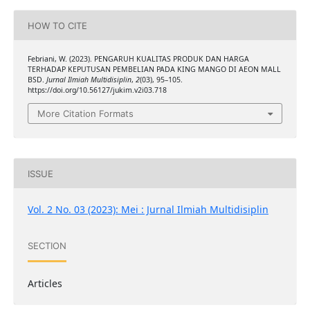
HOW TO CITE
Febriani, W. (2023). PENGARUH KUALITAS PRODUK DAN HARGA
TERHADAP KEPUTUSAN PEMBELIAN PADA KING MANGO DI AEON MALL
BSD.
Jurnal Ilmiah Multidisiplin
,
2
(03), 95–105.
https://doi.org/10.56127/jukim.v2i03.718
More Citation Formats
ISSUE
Vol. 2 No. 03 (2023): Mei : Jurnal Ilmiah Multidisiplin
SECTION
Articles