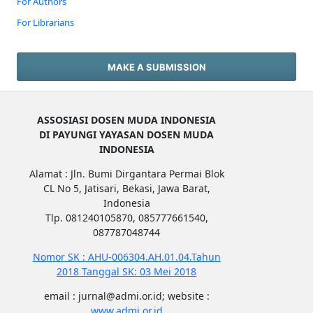
For Authors
For Librarians
MAKE A SUBMISSION
ASSOSIASI DOSEN MUDA INDONESIA
DI PAYUNGI YAYASAN DOSEN MUDA
INDONESIA
Alamat : Jln. Bumi Dirgantara Permai Blok
CL No 5, Jatisari, Bekasi, Jawa Barat,
Indonesia
Tlp. 081240105870, 085777661540,
087787048744
Nomor SK : AHU-006304.AH.01.04.Tahun
2018 Tanggal SK: 03 Mei 2018
email : jurnal@admi.or.id; website :
www.admi.or.id