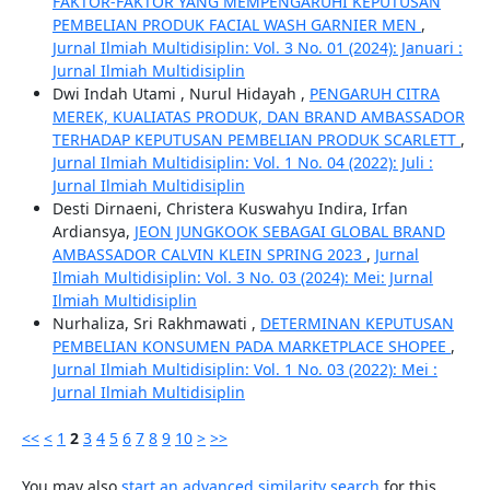
FAKTOR-FAKTOR YANG MEMPENGARUHI KEPUTUSAN
PEMBELIAN PRODUK FACIAL WASH GARNIER MEN
,
Jurnal Ilmiah Multidisiplin: Vol. 3 No. 01 (2024): Januari :
Jurnal Ilmiah Multidisiplin
Dwi Indah Utami , Nurul Hidayah ,
PENGARUH CITRA
MEREK, KUALIATAS PRODUK, DAN BRAND AMBASSADOR
TERHADAP KEPUTUSAN PEMBELIAN PRODUK SCARLETT
,
Jurnal Ilmiah Multidisiplin: Vol. 1 No. 04 (2022): Juli :
Jurnal Ilmiah Multidisiplin
Desti Dirnaeni, Christera Kuswahyu Indira, Irfan
Ardiansya,
JEON JUNGKOOK SEBAGAI GLOBAL BRAND
AMBASSADOR CALVIN KLEIN SPRING 2023
,
Jurnal
Ilmiah Multidisiplin: Vol. 3 No. 03 (2024): Mei: Jurnal
Ilmiah Multidisiplin
Nurhaliza, Sri Rakhmawati ,
DETERMINAN KEPUTUSAN
PEMBELIAN KONSUMEN PADA MARKETPLACE SHOPEE
,
Jurnal Ilmiah Multidisiplin: Vol. 1 No. 03 (2022): Mei :
Jurnal Ilmiah Multidisiplin
<<
<
1
2
3
4
5
6
7
8
9
10
>
>>
You may also
start an advanced similarity search
for this