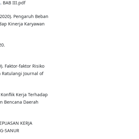
4
. BAB III.pdf
 (2020). Pengaruh Beban
adap Kinerja Karyawan
20.
). Faktor-faktor Risiko
 Ratulangi Journal of
n Konflik Kerja Terhadap
an Bencana Daerah
 KEPUASAN KERJA
NG-SANUR