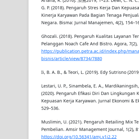
Ariana, R. (2016). 済無2019, 1–23. Dewi, C. N. C., 
G. P. (2018). Pengaruh Stres Kerja Dan Kepuas
Kinerja Karyawan Pada Bagian Tenaga Penjual
Negara. Bisma: Jurnal Manajemen, 4(2), 154–1
Ghozali. (2018). Pengaruh Kualitas Layanan T
Pelanggan Noach Cafe And Bistro. Agora, 7(2), 
https://publication.petra.ac.id/index.php/man
bisnis/article/view/8734/7880
Ii, B. A. B., & Teori, L. (2019). Edy Sutrisno (201
Lestari, U. P., Sinambela, E. A., Mardikaningsi
(2020). Pengaruh Efikasi Diri Dan Lingkungan 
Kepuasan Kerja Karyawan. Jurnal Ekonomi & Ek
529–536.
Muslimin, U. (2021). Pengaruh Retailing Mix 
Pembelian. Amsir Management Journal, 1(2), 8
https://doi.org/10.56341/amj.v1i2.22