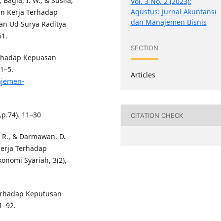
Bagia, I. W., & Susila,
Vol. 3 No. 2 (2023):
Agustus: Jurnal Akuntansi
an Kerja Terhadap
dan Manajemen Bisnis
an Ud Surya Raditya
61.
SECTION
erhadap Kepuasan
1–5.
Articles
ajemen-
9,p.74). 11–30
CITATION CHECK
h, R., & Darmawan, D.
Kerja Terhadap
onomi Syariah, 3(2),
Terhadap Keputusan
1–92.