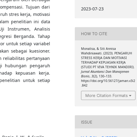
 kompensasi. Tujuan dari
2023-07-23
uh stres kerja, motivasi
lam penelitian ini data
ji Instrumen, Analisis
HOW TO CITE
Regresi Berganda. Tahap
or untuk setiap variabel
Monalisa, & Siti Annisa
kan sebagai kuesioner.
Wahdiniawati. (2023). PENGARUH
n reliabilitas pertanyaan
STRESS KERJA DAN MOTIVASI
TERHADAP KEPUASAN KERJA
uji hubungan pengaruh
(STUDI PT VIVA TEHNIK MANDIRI).
Jurnal Akuntansi Dan Manajemen
rhadap kepuasan kerja.
Bisnis
,
3
(2), 130–133.
enelitian untuk setiap
https://doi.org/10.56127/jaman.v3i2
.842
More Citation Formats
ISSUE