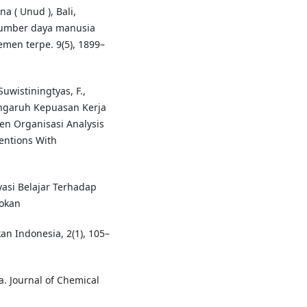
a ( Unud ), Bali,
sumber daya manusia
men terpe. 9(5), 1899–
 Suwistiningtyas, F.,
 Pengaruh Kepuasan Kerja
n Organisasi Analysis
tentions With
vasi Belajar Terhadap
dokan
n Indonesia, 2(1), 105–
a. Journal of Chemical