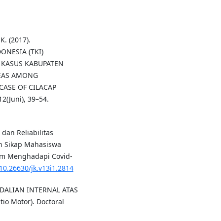
K. (2017).
NESIA (TKI)
 KASUS KABUPATEN
SEAS AMONG
ASE OF CILACAP
2(Juni), 39–54.
s dan Reliabilitas
n Sikap Mahasiswa
am Menghadapi Covid-
/10.26630/jk.v13i1.2814
ENDALIAN INTERNAL ATAS
io Motor). Doctoral