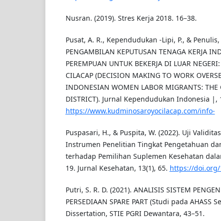
Nusran. (2019). Stres Kerja 2018. 16–38.
Pusat, A. R., Kependudukan -Lipi, P., & Penulis, 
PENGAMBILAN KEPUTUSAN TENAGA KERJA INDO
PEREMPUAN UNTUK BEKERJA DI LUAR NEGERI:
CILACAP (DECISION MAKING TO WORK OVER
INDONESIAN WOMEN LABOR MIGRANTS: THE C
DISTRICT). Jurnal Kependudukan Indonesia |, 1
https://www.kudminosaroyocilacap.com/info-
Puspasari, H., & Puspita, W. (2022). Uji Validita
Instrumen Penelitian Tingkat Pengetahuan da
terhadap Pemilihan Suplemen Kesehatan dal
19. Jurnal Kesehatan, 13(1), 65.
https://doi.org
Putri, S. R. D. (2021). ANALISIS SISTEM PENG
PERSEDIAAN SPARE PART (Studi pada AHASS Set
Dissertation, STIE PGRI Dewantara, 43–51.