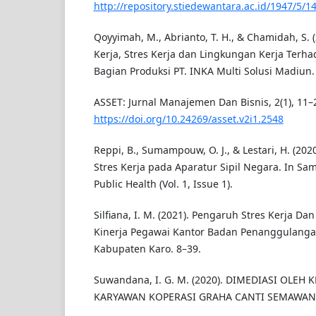
http://repository.stiedewantara.ac.id/1947/5/1
Qoyyimah, M., Abrianto, T. H., & Chamidah, S.
Kerja, Stres Kerja dan Lingkungan Kerja Terh
Bagian Produksi PT. INKA Multi Solusi Madiun.
ASSET: Jurnal Manajemen Dan Bisnis, 2(1), 11–
https://doi.org/10.24269/asset.v2i1.2548
Reppi, B., Sumampouw, O. J., & Lestari, H. (2020
Stres Kerja pada Aparatur Sipil Negara. In Sam
Public Health (Vol. 1, Issue 1).
Silfiana, I. M. (2021). Pengaruh Stres Kerja Da
Kinerja Pegawai Kantor Badan Penanggulang
Kabupaten Karo. 8–39.
Suwandana, I. G. M. (2020). DIMEDIASI OLEH
KARYAWAN KOPERASI GRAHA CANTI SEMAWA