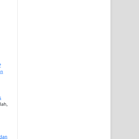
P
en
s
lah,
 dan