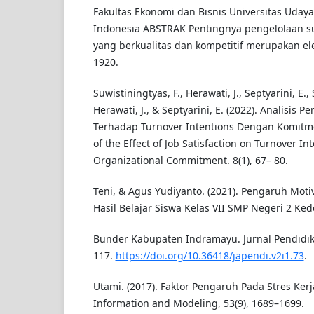
Fakultas Ekonomi dan Bisnis Universitas Udayan
Indonesia ABSTRAK Pentingnya pengelolaan 
yang berkualitas dan kompetitif merupakan ele
1920.
Suwistiningtyas, F., Herawati, J., Septyarini, E.,
Herawati, J., & Septyarini, E. (2022). Analisis
Terhadap Turnover Intentions Dengan Komitme
of the Effect of Job Satisfaction on Turnover In
Organizational Commitment. 8(1), 67– 80.
Teni, & Agus Yudiyanto. (2021). Pengaruh Moti
Hasil Belajar Siswa Kelas VII SMP Negeri 2 Ke
Bunder Kabupaten Indramayu. Jurnal Pendidika
117.
https://doi.org/10.36418/japendi.v2i1.73
.
Utami. (2017). Faktor Pengaruh Pada Stres Kerj
Information and Modeling, 53(9), 1689–1699.