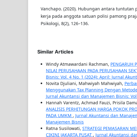
Vanchapo. (2020). Hubungan antara tuntutan 
kerja pada anggota satuan polisi pamong praja.
Psikologi, 8(2), 126–136.
Similar Articles
Windy Atmawardani Rachman,
PENGARUH P
NILAI PERUSAHAAN PADA PERUSAHAAN SE
Bisnis: Vol. 4 No. 1 (2024): April: Jurnal 
Novita Djuliani, Mahwiyah Mahwiyah,
Perba
Menggunakan Tax Planning Dengan Metode
Jurnal Akuntansi dan Manajemen Bisnis: Vol
Hannah Varentz, Achmad Fauzi, Prisila Damaya
ANALISIS PERHITUNGAN HARGA POKOK PRO
PADA UMKM
,
Jurnal Akuntansi dan Manajeme
Manajemen Bisnis
Ratna Susilowati,
STRATEGI PEMASARAN ME
CIKINI JAKARTA PUSAT
,
Jurnal Akuntansi da