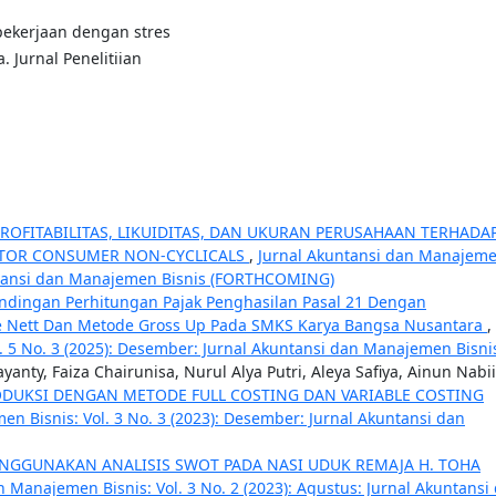
pekerjaan dengan stres
 Jurnal Penelitiian
ROFITABILITAS, LIKUIDITAS, DAN UKURAN PERUSAHAAN TERHADA
KTOR CONSUMER NON-CYCLICALS
,
Jurnal Akuntansi dan Manajem
Akuntansi dan Manajemen Bisnis (FORTHCOMING)
ndingan Perhitungan Pajak Penghasilan Pasal 21 Dengan
 Nett Dan Metode Gross Up Pada SMKS Karya Bangsa Nusantara
,
. 5 No. 3 (2025): Desember: Jurnal Akuntansi dan Manajemen Bisni
nty, Faiza Chairunisa, Nurul Alya Putri, Aleya Safiya, Ainun Nabii
DUKSI DENGAN METODE FULL COSTING DAN VARIABLE COSTING
n Bisnis: Vol. 3 No. 3 (2023): Desember: Jurnal Akuntansi dan
NGGUNAKAN ANALISIS SWOT PADA NASI UDUK REMAJA H. TOHA
n Manajemen Bisnis: Vol. 3 No. 2 (2023): Agustus: Jurnal Akuntansi