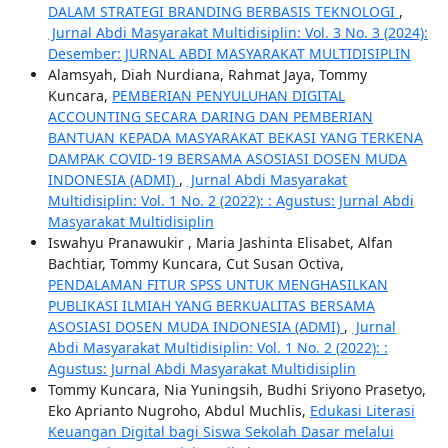
DALAM STRATEGI BRANDING BERBASIS TEKNOLOGI
,
Jurnal Abdi Masyarakat Multidisiplin: Vol. 3 No. 3 (2024):
Desember: JURNAL ABDI MASYARAKAT MULTIDISIPLIN
Alamsyah, Diah Nurdiana, Rahmat Jaya, Tommy
Kuncara,
PEMBERIAN PENYULUHAN DIGITAL
ACCOUNTING SECARA DARING DAN PEMBERIAN
BANTUAN KEPADA MASYARAKAT BEKASI YANG TERKENA
DAMPAK COVID-19 BERSAMA ASOSIASI DOSEN MUDA
INDONESIA (ADMI)
,
Jurnal Abdi Masyarakat
Multidisiplin: Vol. 1 No. 2 (2022): : Agustus: Jurnal Abdi
Masyarakat Multidisiplin
Iswahyu Pranawukir , Maria Jashinta Elisabet, Alfan
Bachtiar, Tommy Kuncara, Cut Susan Octiva,
PENDALAMAN FITUR SPSS UNTUK MENGHASILKAN
PUBLIKASI ILMIAH YANG BERKUALITAS BERSAMA
ASOSIASI DOSEN MUDA INDONESIA (ADMI)
,
Jurnal
Abdi Masyarakat Multidisiplin: Vol. 1 No. 2 (2022): :
Agustus: Jurnal Abdi Masyarakat Multidisiplin
Tommy Kuncara, Nia Yuningsih, Budhi Sriyono Prasetyo,
Eko Aprianto Nugroho, Abdul Muchlis,
Edukasi Literasi
Keuangan Digital bagi Siswa Sekolah Dasar melalui