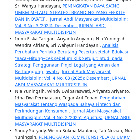
Sri Wahyu Handayani,
PENINGKATAN DAYA SAING
UMKM MELALUI STRATEGI BRANDING YANG EFEKTIF
DAN INOVATIF
,
Jurnal Abdi Masyarakat Multidisiplin:
Vol. 3 No. 3 (2024): Desember: JURNAL ABDI
MASYARAKAT MULTIDISIPLIN
Immi Fiska Tarigan, Ariyanto Ariyanto, Nia Yuningsih,
Wendra Afriana, Sri Wahyuni Handayani,
Analisis
Perubahan Perilaku Berutang Peserta setelah Edukasi
“Baca–Hitung–Cek sebelum Klik Setuju”: Studi pada
Strategi Penggunaan Pinjol Legal yang Aman dan
Bertanggung Jawab
,
Jurnal Abdi Masyarakat
Multidisiplin: Vol. 4 No. 03 (2025): Desember: JURNAL
ABDI MASYARAKAT MULTIDISIPLIN
Nia Yuningsih, Windy Dwiparaswati, Ariyanto Ariyanto,
Idha Dwi Permatasari, Tegar Arif Topan,
Pengabdian
Masyarakat Tentang Waspada Bahaya Fintech dan
Perlindungan Konsumen
,
Jurnal Abdi Masyarakat
Multidisiplin: Vol. 4 No. 2 (2025): Agustus: JURNAL ABDI
MASYARAKAT MULTIDISIPLIN
Sandy Suryady, Wisnu Sukma Maulana, Tati Noviati, Nia
Yuningsih,
PENINGKATAN KOMPETENSI PELAKU UMKM