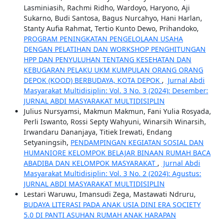
Lasminiasih, Rachmi Ridho, Wardoyo, Haryono, Aji
Sukarno, Budi Santosa, Bagus Nurcahyo, Hani Harlan,
Stanty Aufia Rahmat, Tertio Kunto Dewo, Prihandoko,
PROGRAM PENINGKATAN PENGELOLAAN USAHA
DENGAN PELATIHAN DAN WORKSHOP PENGHITUNGAN
HPP DAN PENYULUHAN TENTANG KESEHATAN DAN
KEBUGARAN PELAKU UKM KUMPULAN ORANG ORANG
DEPOK (KOOD) BERBUDAYA, KOTA DEPOK
,
Jurnal Abdi
Masyarakat Multidisiplin: Vol. 3 No. 3 (2024): Desember:
JURNAL ABDI MASYARAKAT MULTIDISIPLIN
Julius Nursyamsi, Makmun Makmun, Fani Yulia Rosyada,
Perli Iswanto, Rossi Septy Wahyuni, Winarsih Winarsih,
Irwandaru Dananjaya, Titiek Irewati, Endang
Setyaningsih,
PENDAMPINGAN KEGIATAN SOSIAL DAN
HUMANIORE KELOMPOK BELAJAR BINAAN RUMAH BACA
ABADIBA DAN KELOMPOK MASYARAKAT
,
Jurnal Abdi
Masyarakat Multidisiplin: Vol. 3 No. 2 (2024): Agustus:
JURNAL ABDI MASYARAKAT MULTIDISIPLIN
Lestari Waruwu, Imansudi Zega, Mastawati Ndruru,
BUDAYA LITERASI PADA ANAK USIA DINI ERA SOCIETY
5.0 DI PANTI ASUHAN RUMAH ANAK HARAPAN