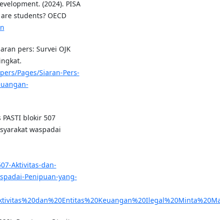
evelopment. (2024). PISA
t are students? OECD
en
aran pers: Survei OJK
ingkat.
n-pers/Pages/Siaran-Pers-
Keuangan-
 PASTI blokir 507
asyarakat waspadai
07-Aktivitas-dan-
aspadai-Penipuan-yang-
ktivitas%20dan%20Entitas%20Keuangan%20Ilegal%20Minta%20