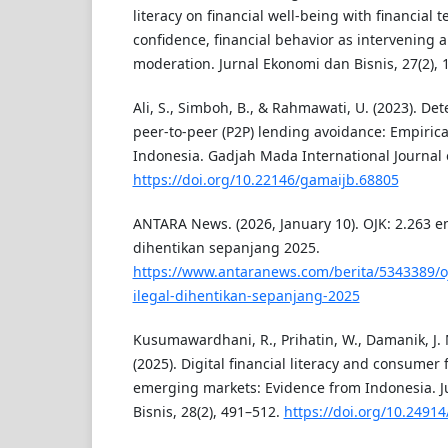
literacy on financial well-being with financial t
confidence, financial behavior as intervening
moderation. Jurnal Ekonomi dan Bisnis, 27(2), 
Ali, S., Simboh, B., & Rahmawati, U. (2023). Det
peer-to-peer (P2P) lending avoidance: Empiric
Indonesia. Gadjah Mada International Journal o
https://doi.org/10.22146/gamaijb.68805
ANTARA News. (2026, January 10). OJK: 2.263 ent
dihentikan sepanjang 2025.
https://www.antaranews.com/berita/5343389/ojk
ilegal-dihentikan-sepanjang-2025
Kusumawardhani, R., Prihatin, W., Damanik, J.
(2025). Digital financial literacy and consumer 
emerging markets: Evidence from Indonesia. 
Bisnis, 28(2), 491–512.
https://doi.org/10.24914