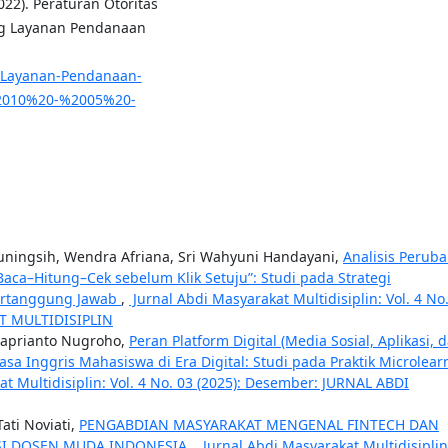
22). Peraturan Otoritas
ng Layanan Pendanaan
s/Layanan-Pendanaan-
%2010%20-%2005%20-
 Yuningsih, Wendra Afriana, Sri Wahyuni Handayani,
Analisis Perub
Baca–Hitung–Cek sebelum Klik Setuju”: Studi pada Strategi
ertanggung Jawab
,
Jurnal Abdi Masyarakat Multidisiplin: Vol. 4 No
T MULTIDISIPLIN
ko aprianto Nugroho,
Peran Platform Digital (Media Sosial, Aplikasi, 
sa Inggris Mahasiswa di Era Digital: Studi pada Praktik Microlear
t Multidisiplin: Vol. 4 No. 03 (2025): Desember: JURNAL ABDI
ati Noviati,
PENGABDIAN MASYARAKAT MENGENAL FINTECH DAN
ASI DOSEN MUDA INDONESIA
,
Jurnal Abdi Masyarakat Multidisiplin