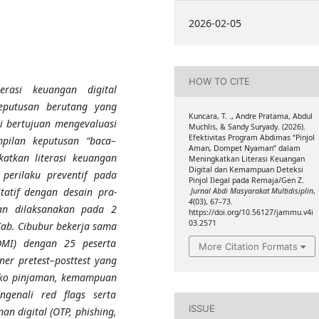
2026-02-05
HOW TO CITE
erasi keuangan digital
eputusan berutang yang
Kuncara, T. ., Andre Pratama, Abdul
ni bertujuan mengevaluasi
Muchlis, & Sandy Suryady. (2026).
Efektivitas Program Abdimas “Pinjol
mpilan keputusan “baca–
Aman, Dompet Nyaman” dalam
katkan literasi keuangan
Meningkatkan Literasi Keuangan
Digital dan Kemampuan Deteksi
 perilaku preventif pada
Pinjol Ilegal pada Remaja/Gen Z.
atif dengan desain pra-
Jurnal Abdi Masyarakat Multidisiplin
,
4
(03), 67–73.
tan dilaksanakan pada 2
https://doi.org/10.56127/jammu.v4i
03.2571
Cab. Cibubur bekerja sama
MI) dengan 25 peserta
More Citation Formats
er pretest–posttest yang
ko pinjaman, kemampuan
genali red flags serta
ISSUE
nan digital (OTP, phishing,