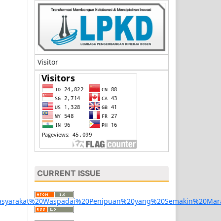
Visitor
CURRENT ISSUE
Masyarakat%20Waspadai%20Penipuan%20yang%20Semakin%20Mara