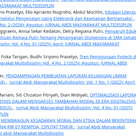
 MASYARAKAT MULTIDISIPLIN
no Prasetyo, Eko Aprianto Nugroho, Abdul Muchlis,
Edukasi Literas
 melalui Pengenalan Uang Elektronik dan Keamanan Bertransaksi
,
 5 No. 2 (2026): Agustus: JURNAL ABDI MASYARAKAT MULTIDISIPLIN
nggraeni, Anisa Sekar Kedaton, Delcy Regiana Putri,
Pengaruh Eduk
huan Remaja Putri Tentang Penanganan Dismenore di SMA Sehat
iplin: Vol. 4 No. 01 (2025): April: JURNAL ABDI MASYARAKAT
iska Tarigan, Budhi Sriyono Prasetyo,
Tren Penggunaan Fintech d
rakat Multidisiplin: Vol. 4 No. 2 (2025): Agustus: JURNAL ABDI
in,
PENDAMPINGAN PEMBUATAN LAPORAN KEUANGAN UMKM
AR)
,
Jurnal Abdi Masyarakat Multidisiplin: Vol. 1 No. 1 (2022): April 
iam, Siti Chizatun Fitriyah, Dian Widiyati,
OPTIMALISASI LAPOR
BISNIS DALAM MENGAKSES TAMBAHAN MODAL DI ERA DIGITALISAS
LEDUG
,
Jurnal Abdi Masyarakat Multidisiplin: Vol. 4 No. 01 (2025):
PLIN
,
MEMBANGUN KESADARAN MORAL DAN ETIKA DALAM BERINTERA
UNA RW 07 REMPOA, CIPUTAT TIMUR
,
Jurnal Abdi Masyarakat
rnal abdi Masyarakat Multidisiplin