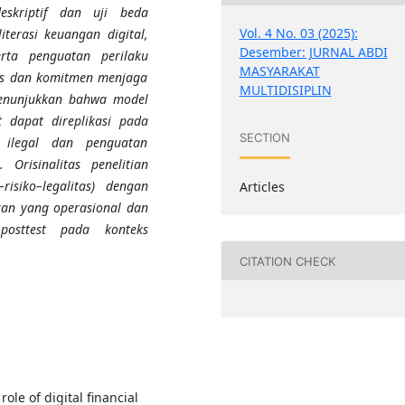
deskriptif dan uji beda
Vol. 4 No. 03 (2025):
terasi keuangan digital,
Desember: JURNAL ABDI
erta penguatan perilaku
MASYARAKAT
tas dan komitmen menjaga
MULTIDISIPLIN
menunjukkan bahwa model
t dapat direplikasi pada
SECTION
l ilegal dan penguatan
Orisinalitas penelitian
–risiko–legalitas) dengan
Articles
akan yang operasional dan
–posttest pada konteks
CITATION CHECK
ole of digital financial