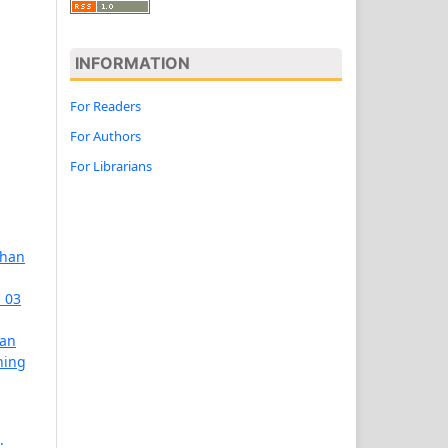
INFORMATION
For Readers
For Authors
For Librarians
ahan
. 03
dan
ning
: