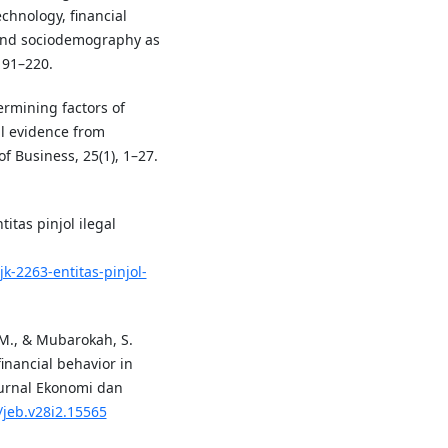
echnology, financial
 and sociodemography as
191–220.
ermining factors of
al evidence from
f Business, 25(1), 1–27.
itas pinjol ilegal
-2263-entitas-pinjol-
 M., & Mubarokah, S.
financial behavior in
Jurnal Ekonomi dan
/jeb.v28i2.15565