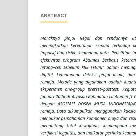
ABSTRACT
Maraknya pinjol ilegal dan rendahnya lit
meningkatkan kerentanan remaja terhadap k
impulsif dan risiko keamanan data. Penelitian i
efektivitas program Abdimas berbasis ketera
hitung–cek sebelum klik setuju” dalam mening
digital, kemampuan deteksi pinjol ilegal, dan
remaja. Metode yang digunakan adalah kuantit
eksperimen one-group pretest–posttest. Kegia
Januari 2026 di Yayasan Rahmatan Lil Alamin JT 
dengan ASOSIASI DOSEN MUDA INDONESIA(AD
remaja. Data dikumpulkan menggunakan kuesion
mengukur pemahaman komponen biaya dan risi
menghitung total kewajiban, kemampuan men
verifikasi legalitas, dan indikator perilaku keama