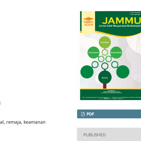
1
PDF
egal, remaja, keamanan
PUBLISHED