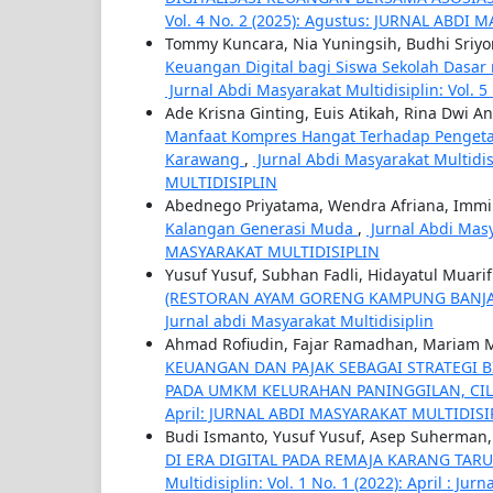
Vol. 4 No. 2 (2025): Agustus: JURNAL ABDI
Tommy Kuncara, Nia Yuningsih, Budhi Sriyo
Keuangan Digital bagi Siswa Sekolah Dasar
Jurnal Abdi Masyarakat Multidisiplin: Vol.
Ade Krisna Ginting, Euis Atikah, Rina Dwi A
Manfaat Kompres Hangat Terhadap Pengeta
Karawang
,
Jurnal Abdi Masyarakat Multidis
MULTIDISIPLIN
Abednego Priyatama, Wendra Afriana, Immi F
Kalangan Generasi Muda
,
Jurnal Abdi Masya
MASYARAKAT MULTIDISIPLIN
Yusuf Yusuf, Subhan Fadli, Hidayatul Muarif
(RESTORAN AYAM GORENG KAMPUNG BANJ
Jurnal abdi Masyarakat Multidisiplin
Ahmad Rofiudin, Fajar Ramadhan, Mariam Mar
KEUANGAN DAN PAJAK SEBAGAI STRATEGI 
PADA UMKM KELURAHAN PANINGGILAN, CI
April: JURNAL ABDI MASYARAKAT MULTIDISI
Budi Ismanto, Yusuf Yusuf, Asep Suherman
DI ERA DIGITAL PADA REMAJA KARANG TAR
Multidisiplin: Vol. 1 No. 1 (2022): April : Ju