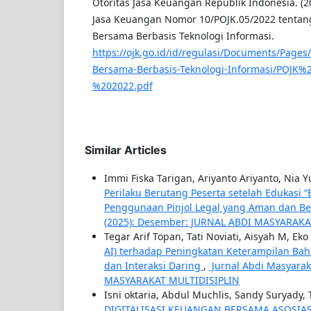
Otoritas Jasa Keuangan Republik Indonesia. (20
Jasa Keuangan Nomor 10/POJK.05/2022 tenta
Bersama Berbasis Teknologi Informasi.
https://ojk.go.id/id/regulasi/Documents/Page
Bersama-Berbasis-Teknologi-Informasi/POJK
%202022.pdf
Similar Articles
Immi Fiska Tarigan, Ariyanto Ariyanto, Nia
Perilaku Berutang Peserta setelah Edukasi “
Penggunaan Pinjol Legal yang Aman dan B
(2025): Desember: JURNAL ABDI MASYARAKA
Tegar Arif Topan, Tati Noviati, Aisyah M, E
AI) terhadap Peningkatan Keterampilan Baha
dan Interaksi Daring
,
Jurnal Abdi Masyaraka
MASYARAKAT MULTIDISIPLIN
Isni oktaria, Abdul Muchlis, Sandy Suryady, T
DIGITALISASI KEUANGAN BERSAMA ASOSI