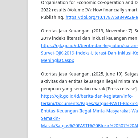
Organisation for Economic Co-operation and D
2022 results (Volume IV): How financially smar
Publishing.
https://doi.org/10.1787/5a849c2a-
Otoritas Jasa Keuangan. (2019, November 7). Si
2019 indeks literasi dan inklusi keuangan men
https://ojk.go.id/id/berita-dan-kegiatan/siara
Survei-OJK-2019-Indeks-Literasi-Dan-Inklusi-
Meningkat.aspx
Otoritas Jasa Keuangan. (2025, June 19). Satgas
aktivitas dan entitas keuangan ilegal minta m
penipuan yang semakin marak [Press release].
https://ojk.go.id/id/berita-dan-kegiatan/info-
terkini/Documents/Pages/Satgas-PASTI-Blokir-5
Entitas-Keuangan-Ilegal-Minta-Masyarakat-W
Semakin-
Marak/Satgas%20PASTI%20Blokir%20507%20A