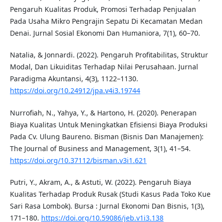
Pengaruh Kualitas Produk, Promosi Terhadap Penjualan
Pada Usaha Mikro Pengrajin Sepatu Di Kecamatan Medan
Denai. Jurnal Sosial Ekonomi Dan Humaniora, 7(1), 60–70.
Natalia, & Jonnardi. (2022). Pengaruh Profitabilitas, Struktur
Modal, Dan Likuiditas Terhadap Nilai Perusahaan. Jurnal
Paradigma Akuntansi, 4(3), 1122–1130.
https://doi.org/10.24912/jpa.v4i3.19744
Nurrofiah, N., Yahya, Y., & Hartono, H. (2020). Penerapan
Biaya Kualitas Untuk Meningkatkan Efisiensi Biaya Produksi
Pada Cv. Ulung Baureno. Bisman (Bisnis Dan Manajemen):
The Journal of Business and Management, 3(1), 41–54.
https://doi.org/10.37112/bisman.v3i1.621
Putri, Y., Akram, A., & Astuti, W. (2022). Pengaruh Biaya
Kualitas Terhadap Produk Rusak (Studi Kasus Pada Toko Kue
Sari Rasa Lombok). Bursa : Jurnal Ekonomi Dan Bisnis, 1(3),
171–180.
https://doi.org/10.59086/jeb.v1i3.138