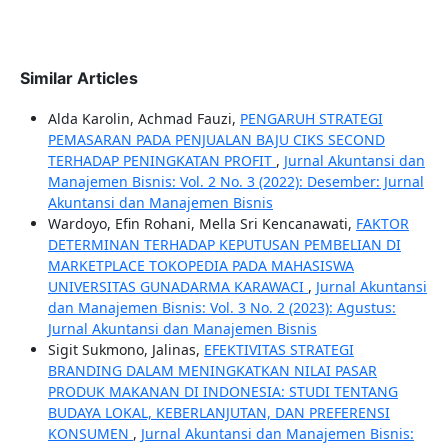
Similar Articles
Alda Karolin, Achmad Fauzi,
PENGARUH STRATEGI
PEMASARAN PADA PENJUALAN BAJU CIKS SECOND
TERHADAP PENINGKATAN PROFIT
,
Jurnal Akuntansi dan
Manajemen Bisnis: Vol. 2 No. 3 (2022): Desember: Jurnal
Akuntansi dan Manajemen Bisnis
Wardoyo, Efin Rohani, Mella Sri Kencanawati,
FAKTOR
DETERMINAN TERHADAP KEPUTUSAN PEMBELIAN DI
MARKETPLACE TOKOPEDIA PADA MAHASISWA
UNIVERSITAS GUNADARMA KARAWACI
,
Jurnal Akuntansi
dan Manajemen Bisnis: Vol. 3 No. 2 (2023): Agustus:
Jurnal Akuntansi dan Manajemen Bisnis
Sigit Sukmono, Jalinas,
EFEKTIVITAS STRATEGI
BRANDING DALAM MENINGKATKAN NILAI PASAR
PRODUK MAKANAN DI INDONESIA: STUDI TENTANG
BUDAYA LOKAL, KEBERLANJUTAN, DAN PREFERENSI
KONSUMEN
,
Jurnal Akuntansi dan Manajemen Bisnis: