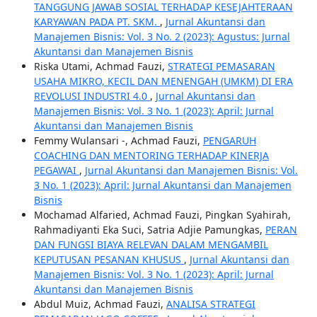
TANGGUNG JAWAB SOSIAL TERHADAP KESEJAHTERAAN
KARYAWAN PADA PT. SKM.
,
Jurnal Akuntansi dan
Manajemen Bisnis: Vol. 3 No. 2 (2023): Agustus: Jurnal
Akuntansi dan Manajemen Bisnis
Riska Utami, Achmad Fauzi,
STRATEGI PEMASARAN
USAHA MIKRO, KECIL DAN MENENGAH (UMKM) DI ERA
REVOLUSI INDUSTRI 4.0
,
Jurnal Akuntansi dan
Manajemen Bisnis: Vol. 3 No. 1 (2023): April: Jurnal
Akuntansi dan Manajemen Bisnis
Femmy Wulansari -, Achmad Fauzi,
PENGARUH
COACHING DAN MENTORING TERHADAP KINERJA
PEGAWAI
,
Jurnal Akuntansi dan Manajemen Bisnis: Vol.
3 No. 1 (2023): April: Jurnal Akuntansi dan Manajemen
Bisnis
Mochamad Alfaried, Achmad Fauzi, Pingkan Syahirah,
Rahmadiyanti Eka Suci, Satria Adjie Pamungkas,
PERAN
DAN FUNGSI BIAYA RELEVAN DALAM MENGAMBIL
KEPUTUSAN PESANAN KHUSUS
,
Jurnal Akuntansi dan
Manajemen Bisnis: Vol. 3 No. 1 (2023): April: Jurnal
Akuntansi dan Manajemen Bisnis
Abdul Muiz, Achmad Fauzi,
ANALISA STRATEGI