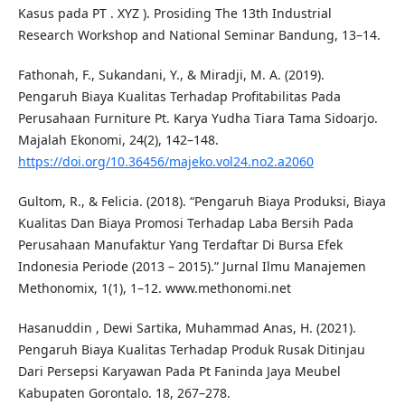
Kasus pada PT . XYZ ). Prosiding The 13th Industrial
Research Workshop and National Seminar Bandung, 13–14.
Fathonah, F., Sukandani, Y., & Miradji, M. A. (2019).
Pengaruh Biaya Kualitas Terhadap Profitabilitas Pada
Perusahaan Furniture Pt. Karya Yudha Tiara Tama Sidoarjo.
Majalah Ekonomi, 24(2), 142–148.
https://doi.org/10.36456/majeko.vol24.no2.a2060
Gultom, R., & Felicia. (2018). “Pengaruh Biaya Produksi, Biaya
Kualitas Dan Biaya Promosi Terhadap Laba Bersih Pada
Perusahaan Manufaktur Yang Terdaftar Di Bursa Efek
Indonesia Periode (2013 – 2015).” Jurnal Ilmu Manajemen
Methonomix, 1(1), 1–12. www.methonomi.net
Hasanuddin , Dewi Sartika, Muhammad Anas, H. (2021).
Pengaruh Biaya Kualitas Terhadap Produk Rusak Ditinjau
Dari Persepsi Karyawan Pada Pt Faninda Jaya Meubel
Kabupaten Gorontalo. 18, 267–278.