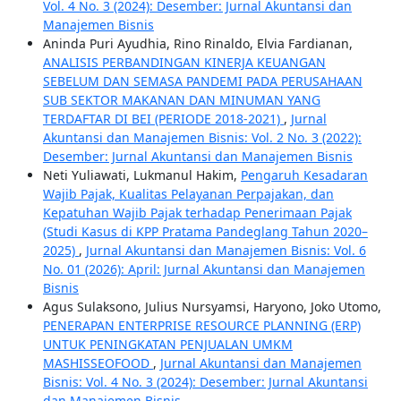
Vol. 4 No. 3 (2024): Desember: Jurnal Akuntansi dan
Manajemen Bisnis
Aninda Puri Ayudhia, Rino Rinaldo, Elvia Fardianan,
ANALISIS PERBANDINGAN KINERJA KEUANGAN
SEBELUM DAN SEMASA PANDEMI PADA PERUSAHAAN
SUB SEKTOR MAKANAN DAN MINUMAN YANG
TERDAFTAR DI BEI (PERIODE 2018-2021)
,
Jurnal
Akuntansi dan Manajemen Bisnis: Vol. 2 No. 3 (2022):
Desember: Jurnal Akuntansi dan Manajemen Bisnis
Neti Yuliawati, Lukmanul Hakim,
Pengaruh Kesadaran
Wajib Pajak, Kualitas Pelayanan Perpajakan, dan
Kepatuhan Wajib Pajak terhadap Penerimaan Pajak
(Studi Kasus di KPP Pratama Pandeglang Tahun 2020–
2025)
,
Jurnal Akuntansi dan Manajemen Bisnis: Vol. 6
No. 01 (2026): April: Jurnal Akuntansi dan Manajemen
Bisnis
Agus Sulaksono, Julius Nursyamsi, Haryono, Joko Utomo,
PENERAPAN ENTERPRISE RESOURCE PLANNING (ERP)
UNTUK PENINGKATAN PENJUALAN UMKM
MASHISSEOFOOD
,
Jurnal Akuntansi dan Manajemen
Bisnis: Vol. 4 No. 3 (2024): Desember: Jurnal Akuntansi
dan Manajemen Bisnis