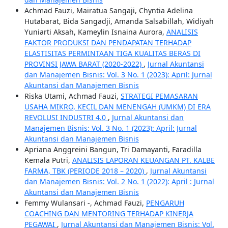
Achmad Fauzi, Mairatua Sangaji, Chyntia Adelina
Hutabarat, Bida Sangadji, Amanda Salsabillah, Widiyah
Yuniarti Aksah, Kameylin Isnaina Aurora,
ANALISIS
FAKTOR PRODUKSI DAN PENDAPATAN TERHADAP
ELASTISITAS PERMINTAAN TIGA KUALITAS BERAS DI
PROVINSI JAWA BARAT (2020-2022)
,
Jurnal Akuntansi
dan Manajemen Bisnis: Vol. 3 No. 1 (2023): April: Jurnal
Akuntansi dan Manajemen Bisnis
Riska Utami, Achmad Fauzi,
STRATEGI PEMASARAN
USAHA MIKRO, KECIL DAN MENENGAH (UMKM) DI ERA
REVOLUSI INDUSTRI 4.0
,
Jurnal Akuntansi dan
Manajemen Bisnis: Vol. 3 No. 1 (2023): April: Jurnal
Akuntansi dan Manajemen Bisnis
Apriana Anggreini Bangun, Tri Damayanti, Faradilla
Kemala Putri,
ANALISIS LAPORAN KEUANGAN PT. KALBE
FARMA, TBK (PERIODE 2018 – 2020)
,
Jurnal Akuntansi
dan Manajemen Bisnis: Vol. 2 No. 1 (2022): April : Jurnal
Akuntansi dan Manajemen Bisnis
Femmy Wulansari -, Achmad Fauzi,
PENGARUH
COACHING DAN MENTORING TERHADAP KINERJA
PEGAWAI
,
Jurnal Akuntansi dan Manajemen Bisnis: Vol.