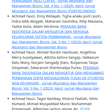
PEMASARAN JAGO COFFEE
,
Jurnal Akuntansi dan
Manajemen Bisnis: Vol. 4 No. 1 (2024): April: Jurnal
Akuntansi dan Manajemen Bisnis (FORTHCOMING)
Achmad Fauzi, Enny Widayati, Tigha anaku putri putri,
lndra Adib Abiyyah, Maharani Sasmitha, Rifqi Maulana,
Tazkia Aulia, Adam Herdinov,
PERANAN BANK
INDONESIA DALAM MENGATUR DAN MENJAGA
KELANCARAN SISTEM PEMBAYARAN
,
Jurnal Akuntansi
dan Manajemen Bisnis: Vol. 3 No. 1 (2023): April: Jurnal
Akuntansi dan Manajemen Bisnis
Achmad Fauzi, Ahmad Nurdin Hasibuan, Angellina
Merry Susetyawan, Attisha Azhira Sangaji, Hatkasum
Ratu Mony, Nurjani Sangadji Jhani, Rulyannas Tasya
Istiqomah, Sekararum Sherlenadya Purba,
PERANAN
BANK INDONESIA DALAM MENGATUR DAN MENGAWASI
PERBANKAN SERTA MENGALIHKAN TUGAS KE OTORITAS
JASA KEUANGAN
,
Jurnal Akuntansi dan Manajemen
Bisnis: Vol. 3 No. 1 (2023): April: Jurnal Akuntansi dan
Manajemen Bisnis
Achmad Fauzi, Tagor Rambey, Khoirul Fadilah, Hilmi
Humaid, Ahmad Musyaddad Munir, Muhammad
Firmansyah, Allberlian Jacbus Janner Ati,
STUDI