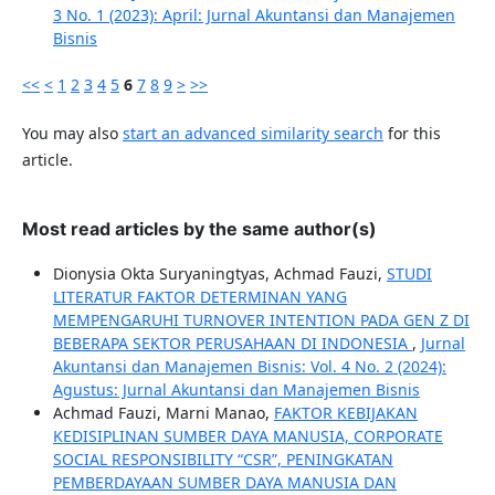
3 No. 1 (2023): April: Jurnal Akuntansi dan Manajemen
Bisnis
<<
<
1
2
3
4
5
6
7
8
9
>
>>
You may also
start an advanced similarity search
for this
article.
Most read articles by the same author(s)
Dionysia Okta Suryaningtyas, Achmad Fauzi,
STUDI
LITERATUR FAKTOR DETERMINAN YANG
MEMPENGARUHI TURNOVER INTENTION PADA GEN Z DI
BEBERAPA SEKTOR PERUSAHAAN DI INDONESIA
,
Jurnal
Akuntansi dan Manajemen Bisnis: Vol. 4 No. 2 (2024):
Agustus: Jurnal Akuntansi dan Manajemen Bisnis
Achmad Fauzi, Marni Manao,
FAKTOR KEBIJAKAN
KEDISIPLINAN SUMBER DAYA MANUSIA, CORPORATE
SOCIAL RESPONSIBILITY “CSR”, PENINGKATAN
PEMBERDAYAAN SUMBER DAYA MANUSIA DAN