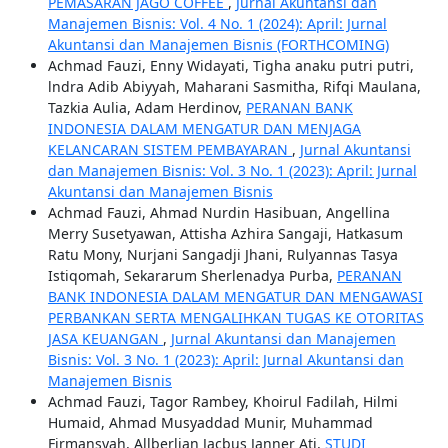
PEMASARAN JAGO COFFEE
,
Jurnal Akuntansi dan
Manajemen Bisnis: Vol. 4 No. 1 (2024): April: Jurnal
Akuntansi dan Manajemen Bisnis (FORTHCOMING)
Achmad Fauzi, Enny Widayati, Tigha anaku putri putri,
lndra Adib Abiyyah, Maharani Sasmitha, Rifqi Maulana,
Tazkia Aulia, Adam Herdinov,
PERANAN BANK
INDONESIA DALAM MENGATUR DAN MENJAGA
KELANCARAN SISTEM PEMBAYARAN
,
Jurnal Akuntansi
dan Manajemen Bisnis: Vol. 3 No. 1 (2023): April: Jurnal
Akuntansi dan Manajemen Bisnis
Achmad Fauzi, Ahmad Nurdin Hasibuan, Angellina
Merry Susetyawan, Attisha Azhira Sangaji, Hatkasum
Ratu Mony, Nurjani Sangadji Jhani, Rulyannas Tasya
Istiqomah, Sekararum Sherlenadya Purba,
PERANAN
BANK INDONESIA DALAM MENGATUR DAN MENGAWASI
PERBANKAN SERTA MENGALIHKAN TUGAS KE OTORITAS
JASA KEUANGAN
,
Jurnal Akuntansi dan Manajemen
Bisnis: Vol. 3 No. 1 (2023): April: Jurnal Akuntansi dan
Manajemen Bisnis
Achmad Fauzi, Tagor Rambey, Khoirul Fadilah, Hilmi
Humaid, Ahmad Musyaddad Munir, Muhammad
Firmansyah, Allberlian Jacbus Janner Ati,
STUDI