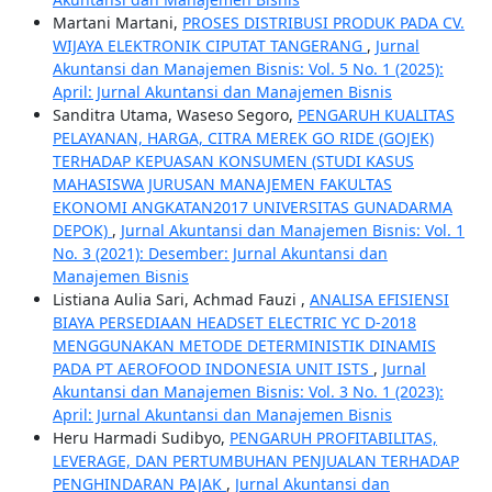
Martani Martani,
PROSES DISTRIBUSI PRODUK PADA CV.
WIJAYA ELEKTRONIK CIPUTAT TANGERANG
,
Jurnal
Akuntansi dan Manajemen Bisnis: Vol. 5 No. 1 (2025):
April: Jurnal Akuntansi dan Manajemen Bisnis
Sanditra Utama, Waseso Segoro,
PENGARUH KUALITAS
PELAYANAN, HARGA, CITRA MEREK GO RIDE (GOJEK)
TERHADAP KEPUASAN KONSUMEN (STUDI KASUS
MAHASISWA JURUSAN MANAJEMEN FAKULTAS
EKONOMI ANGKATAN2017 UNIVERSITAS GUNADARMA
DEPOK)
,
Jurnal Akuntansi dan Manajemen Bisnis: Vol. 1
No. 3 (2021): Desember: Jurnal Akuntansi dan
Manajemen Bisnis
Listiana Aulia Sari, Achmad Fauzi ,
ANALISA EFISIENSI
BIAYA PERSEDIAAN HEADSET ELECTRIC YC D-2018
MENGGUNAKAN METODE DETERMINISTIK DINAMIS
PADA PT AEROFOOD INDONESIA UNIT ISTS
,
Jurnal
Akuntansi dan Manajemen Bisnis: Vol. 3 No. 1 (2023):
April: Jurnal Akuntansi dan Manajemen Bisnis
Heru Harmadi Sudibyo,
PENGARUH PROFITABILITAS,
LEVERAGE, DAN PERTUMBUHAN PENJUALAN TERHADAP
PENGHINDARAN PAJAK
,
Jurnal Akuntansi dan