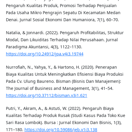
Pengaruh Kualitas Produk, Promosi Terhadap Penjualan
Pada Usaha Mikro Pengrajin Sepatu Di Kecamatan Medan
Denai. Jurnal Sosial Ekonomi Dan Humaniora, 7(1), 60–70.
Natalia, & Jonnardi. (2022). Pengaruh Profitabilitas, Struktur
Modal, Dan Likuiditas Terhadap Nilai Perusahaan. Jurnal
Paradigma Akuntansi, 4(3), 1122–1130.
https://doi.org/10.24912/jpa.v4i3.19744
Nurrofiah, N., Yahya, Y., & Hartono, H. (2020). Penerapan
Biaya Kualitas Untuk Meningkatkan Efisiensi Biaya Produksi
Pada Cv. Ulung Baureno. Bisman (Bisnis Dan Manajemen):
The Journal of Business and Management, 3(1), 41–54.
https://doi.org/10.37112/bisman.v3i1.621
Putri, Y., Akram, A., & Astuti, W. (2022). Pengaruh Biaya
Kualitas Terhadap Produk Rusak (Studi Kasus Pada Toko Kue
Sari Rasa Lombok). Bursa : Jurnal Ekonomi Dan Bisnis, 1(3),
171–180.
https://doi.org/10.59086/jeb.v1i3.138