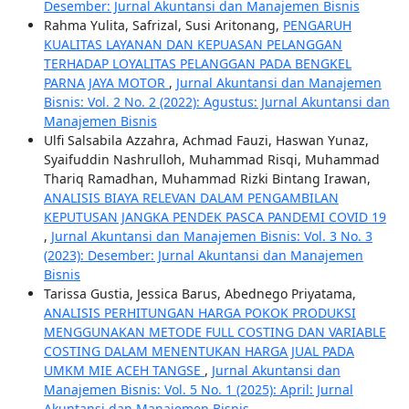
Desember: Jurnal Akuntansi dan Manajemen Bisnis
Rahma Yulita, Safrizal, Susi Aritonang,
PENGARUH
KUALITAS LAYANAN DAN KEPUASAN PELANGGAN
TERHADAP LOYALITAS PELANGGAN PADA BENGKEL
PARNA JAYA MOTOR
,
Jurnal Akuntansi dan Manajemen
Bisnis: Vol. 2 No. 2 (2022): Agustus: Jurnal Akuntansi dan
Manajemen Bisnis
Ulfi Salsabila Azzahra, Achmad Fauzi, Haswan Yunaz,
Syaifuddin Nashrulloh, Muhammad Risqi, Muhammad
Thariq Ramadhan, Muhammad Rizki Bintang Irawan,
ANALISIS BIAYA RELEVAN DALAM PENGAMBILAN
KEPUTUSAN JANGKA PENDEK PASCA PANDEMI COVID 19
,
Jurnal Akuntansi dan Manajemen Bisnis: Vol. 3 No. 3
(2023): Desember: Jurnal Akuntansi dan Manajemen
Bisnis
Tarissa Gustia, Jessica Barus, Abednego Priyatama,
ANALISIS PERHITUNGAN HARGA POKOK PRODUKSI
MENGGUNAKAN METODE FULL COSTING DAN VARIABLE
COSTING DALAM MENENTUKAN HARGA JUAL PADA
UMKM MIE ACEH TANGSE
,
Jurnal Akuntansi dan
Manajemen Bisnis: Vol. 5 No. 1 (2025): April: Jurnal
Akuntansi dan Manajemen Bisnis