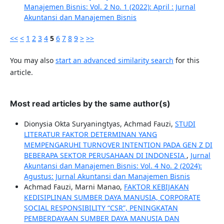
Manajemen Bisnis: Vol. 2 No. 1 (2022): April : Jurnal
Akuntansi dan Manajemen Bisnis
<<
<
1
2
3
4
5
6
7
8
9
>
>>
You may also
start an advanced similarity search
for this
article.
Most read articles by the same author(s)
Dionysia Okta Suryaningtyas, Achmad Fauzi,
STUDI
LITERATUR FAKTOR DETERMINAN YANG
MEMPENGARUHI TURNOVER INTENTION PADA GEN Z DI
BEBERAPA SEKTOR PERUSAHAAN DI INDONESIA
,
Jurnal
Akuntansi dan Manajemen Bisnis: Vol. 4 No. 2 (2024):
Agustus: Jurnal Akuntansi dan Manajemen Bisnis
Achmad Fauzi, Marni Manao,
FAKTOR KEBIJAKAN
KEDISIPLINAN SUMBER DAYA MANUSIA, CORPORATE
SOCIAL RESPONSIBILITY “CSR”, PENINGKATAN
PEMBERDAYAAN SUMBER DAYA MANUSIA DAN