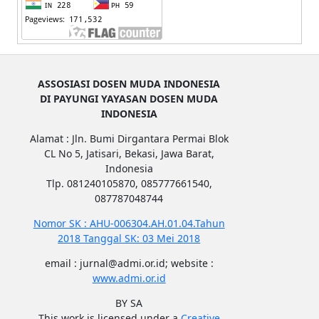
ASSOSIASI DOSEN MUDA INDONESIA
DI PAYUNGI YAYASAN DOSEN MUDA
INDONESIA
Alamat : Jln. Bumi Dirgantara Permai Blok
CL No 5, Jatisari, Bekasi, Jawa Barat,
Indonesia
Tlp. 081240105870, 085777661540,
087787048744
Nomor SK : AHU-006304.AH.01.04.Tahun
2018 Tanggal SK: 03 Mei 2018
email : jurnal@admi.or.id; website :
www.admi.or.id
BY SA
This work is licensed under a
Creative