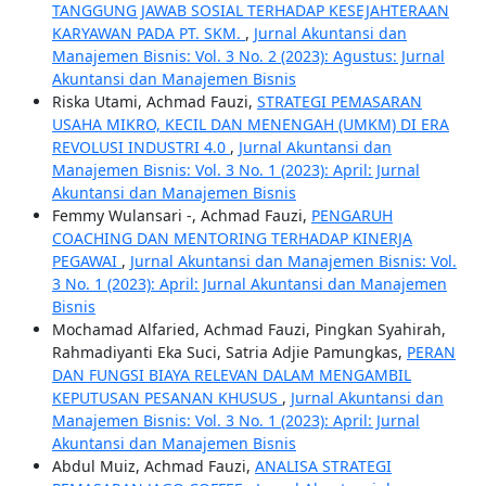
TANGGUNG JAWAB SOSIAL TERHADAP KESEJAHTERAAN
KARYAWAN PADA PT. SKM.
,
Jurnal Akuntansi dan
Manajemen Bisnis: Vol. 3 No. 2 (2023): Agustus: Jurnal
Akuntansi dan Manajemen Bisnis
Riska Utami, Achmad Fauzi,
STRATEGI PEMASARAN
USAHA MIKRO, KECIL DAN MENENGAH (UMKM) DI ERA
REVOLUSI INDUSTRI 4.0
,
Jurnal Akuntansi dan
Manajemen Bisnis: Vol. 3 No. 1 (2023): April: Jurnal
Akuntansi dan Manajemen Bisnis
Femmy Wulansari -, Achmad Fauzi,
PENGARUH
COACHING DAN MENTORING TERHADAP KINERJA
PEGAWAI
,
Jurnal Akuntansi dan Manajemen Bisnis: Vol.
3 No. 1 (2023): April: Jurnal Akuntansi dan Manajemen
Bisnis
Mochamad Alfaried, Achmad Fauzi, Pingkan Syahirah,
Rahmadiyanti Eka Suci, Satria Adjie Pamungkas,
PERAN
DAN FUNGSI BIAYA RELEVAN DALAM MENGAMBIL
KEPUTUSAN PESANAN KHUSUS
,
Jurnal Akuntansi dan
Manajemen Bisnis: Vol. 3 No. 1 (2023): April: Jurnal
Akuntansi dan Manajemen Bisnis
Abdul Muiz, Achmad Fauzi,
ANALISA STRATEGI