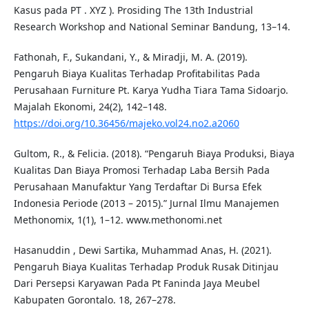
Kasus pada PT . XYZ ). Prosiding The 13th Industrial
Research Workshop and National Seminar Bandung, 13–14.
Fathonah, F., Sukandani, Y., & Miradji, M. A. (2019).
Pengaruh Biaya Kualitas Terhadap Profitabilitas Pada
Perusahaan Furniture Pt. Karya Yudha Tiara Tama Sidoarjo.
Majalah Ekonomi, 24(2), 142–148.
https://doi.org/10.36456/majeko.vol24.no2.a2060
Gultom, R., & Felicia. (2018). “Pengaruh Biaya Produksi, Biaya
Kualitas Dan Biaya Promosi Terhadap Laba Bersih Pada
Perusahaan Manufaktur Yang Terdaftar Di Bursa Efek
Indonesia Periode (2013 – 2015).” Jurnal Ilmu Manajemen
Methonomix, 1(1), 1–12. www.methonomi.net
Hasanuddin , Dewi Sartika, Muhammad Anas, H. (2021).
Pengaruh Biaya Kualitas Terhadap Produk Rusak Ditinjau
Dari Persepsi Karyawan Pada Pt Faninda Jaya Meubel
Kabupaten Gorontalo. 18, 267–278.